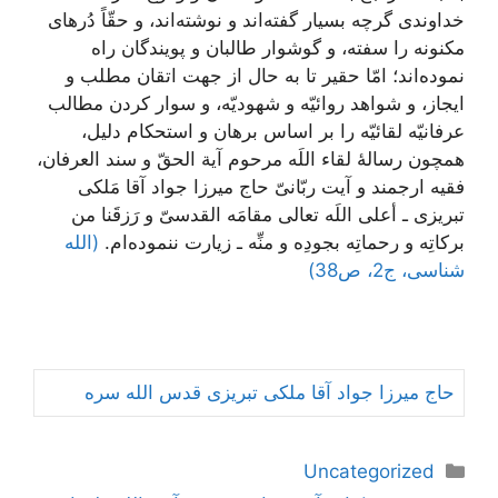
خداوندى گرچه بسيار گفته‌‏اند و نوشته‌‏اند، و حقّاً دُرهاى
مكنونه را سفته، و گوشوار طالبان و پويندگان راه
نموده‌‏اند؛ امّا حقير تا به حال از جهت اتقان مطلب و
ايجاز، و شواهد روائيّه و شهوديّه، و سوار كردن مطالب
عرفانيّه لقائيّه را بر اساس برهان و استحكام دليل،
همچون رسالۀ لقاء اللَه مرحوم آية الحقّ و سند العرفان،
فقيه ارجمند و آيت ربّانىّ حاج ميرزا جواد آقا مَلكى
تبريزى ـ أعلى اللَه تعالى مقامَه القدسىّ و رَزقَنا من
بركاتِه و رحماتِه بجودِه و منِّه ـ زيارت ننموده‏‌ام.
(الله
شناسی، ج2، ص38)
حاج ميرزا جواد آقا ملكى تبريزى قدس الله سره
دسته‌ها
Uncategorized