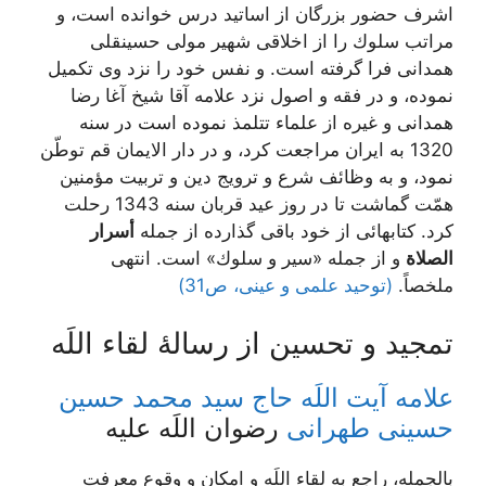
اشرف حضور بزرگان از اساتيد درس خوانده است، و
مراتب سلوك را از اخلاقى شهير مولى حسينقلى
همدانى فرا گرفته است. و نفس خود را نزد وى تكميل
نموده، و در فقه و اصول نزد علامه آقا شيخ آغا رضا
همدانى و غيره از علماء تتلمذ نموده است در سنه
1320 به ايران مراجعت كرد، و در دار الايمان قم توطّن
نمود، و به وظائف شرع و ترويج دين و تربيت مؤمنين
همّت گماشت تا در روز عيد قربان سنه 1343 رحلت
كرد. كتابهائى از خود باقى گذارده از جمله
أسرار
الصلاة
و از جمله «سير و سلوك» است. انتهى
ملخصاً.
(توحید علمی و عینی، ص31)
تمجيد و تحسين از رسالۀ لقاء اللَه‏
علامه آیت اللَه حاج سید محمد حسین
حسینی طهرانی
رضوان اللَه علیه
بالجمله، راجع به لقاء اللَه و امكان و وقوع معرفت