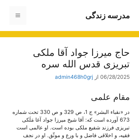
رش
ه
مدرسه زندگی
فهرست
حتوا
حاج ميرزا جواد آقا ملكى
تبريزى قدس الله سره
06/28/2025
از
admin468h0grj
مقام علمی
در «نقباء البشر» ج 1، ص 329 و ص 330 تحت شماره
673 آورده است كه: آقا شيخ ميرزا جواد آغا مَلَكى
تبريزى فرزند شفيع ملكى بوده است. او عالمى است
فقيه، و اخلاقى فاضل و با ورع و موثّق. او در نجف