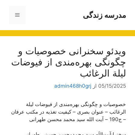
رش
ه
مدرسه زندگی
فهرست
حتوا
ویدئو سخنرانی خصوصیات و
چگونگی بهره‌مندی از فیوضات
لیلة الرغائب
05/15/2025
از
admin468h0grj
خصوصیات و چگونگی بهره‌مندی از فیوضات لیلة
الرغائب – عنوان بصری – کیفیت تغذیه در مکتب عرفان
– ج190 – آیت‌ الله سید محمد محسن طهرانی
سخنرانآیت‌اللَه سید محمدمحسن حسینی طهرانی