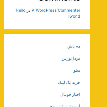
A WordPress Commenter
در
Hello
world!
مه پاش
فردا بورس
سئو
خرید بک لینک
اخبار فوتبال
آموزش سئو مبتدی