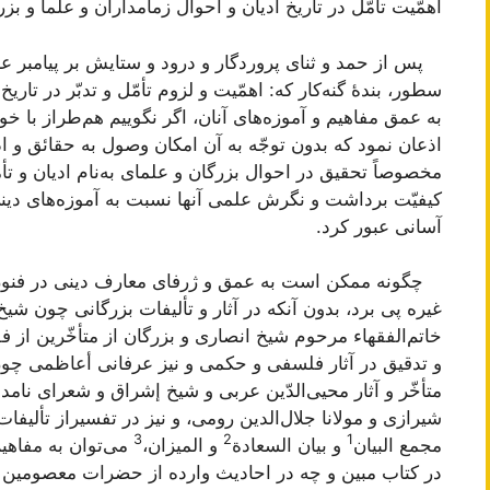
اهمّیت تأمّل در تاریخ ادیان و احوال زمامداران و علما و بزر
پس از حمد و ثنای پروردگار و درود و ستایش بر پیامبر عا
سطور، بندۀ گنه‌کار که: اهمّیت و لزوم تأمّل و تدبّر در تار
به عمق مفاهیم و آموزه‌های آنان، اگر نگوییم هم‌طراز با خو
اذعان نمود که بدون توجّه به آن امکان وصول به حقائق و 
مخصوصاً تحقیق در احوال بزرگان و علمای به‌نام ادیان و تأ
کیفیّت برداشت و نگرش علمی آنها نسبت به آموزه‌های دینی
آسانی عبور کرد.
چگونه ممکن است به عمق و ژرفای معارف دینی در فنون
غیره پی برد، بدون آنکه در آثار و تألیفات بزرگانی چون ش
خاتم‌الفقهاء مرحوم شیخ انصاری و بزرگان از متأخّرین از ف
و تدقیق در آثار فلسفی و حکمی و نیز عرفانی أعاظمی چون 
متأخّر و آثار محیی‌الدّین عربی و شیخ إشراق و شعرای ن
شیرازی و مولانا جلال‌الدین رومی، و نیز در تفسیراز تألی
3
2
1
مجمع البیان
و
بیان السعادة
و
المیزان
،
می‌توان به مفاهی
در کتاب مبین و چه در احادیث وارده از حضرات معصومین علی