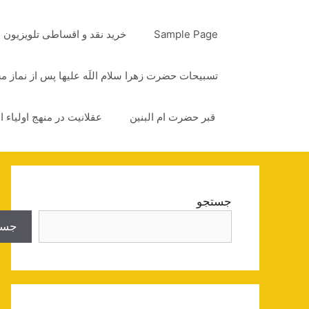
رش
ه
Sample Page
خرید نقد و اقساطی تلویزیون
حتوا
تسبیحات حضرت زهرا سلام اللَه علیها پس از نماز 
قبر حضرت ام البنین
عقلانیت در منهج اولیاء ا
جستجو
جست