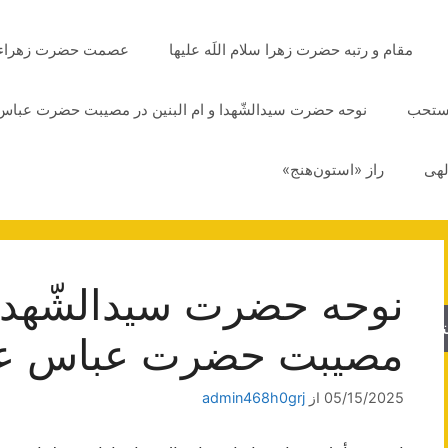
مقام و رتبه حضرت زهرا سلام اللَه علیها
عصمت حضرت زهراء سلا
مستحب
نوحه حضرت سیدالشّهدا و ام البنین در مصیبت حضرت عباس 
لهی
راز «استون‌هنج»
نوحه حضرت سیدالشّهدا و
جو
مصیبت حضرت عباس علی
05/15/2025
از
admin468h0grj