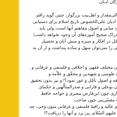
گان ادیان
لی‌مقدار و اهل‌بیت بزرگوار، چنین گوید راقم
یخ ادیان علی‌الخصوص تاریخ اسلام برای دستیابی
د مبانی و اصول مفاهیم آنها است، ولی باید
ادراک صحیح آموزه‌های آن وجود نخواهد داشت؛
مّل در افکار و سیره و منش آنان و تحصیل
 را نمی‌توان سهل و ساده پنداشت و از آن به
 مختلف فقهی و اخلاقی و فلسفی و عرفانی و
یخ طوسی و شهیدین و محقّق و علاّمه و
قه و اصول تأمّل و غور نمود؟! و نیز بدون تحقیق
بوعلی و فارابی و صدرالمتألّهین و حکمای
امداری چون ابن‌فارض مصری و خواجه حافظ
فات مفسّرینی چون صاحب
م عالیه و راقیۀ فلسفی و عرفانی متون وحی، چه
هم السّلام، پی برد و آنها را دریافت؟!