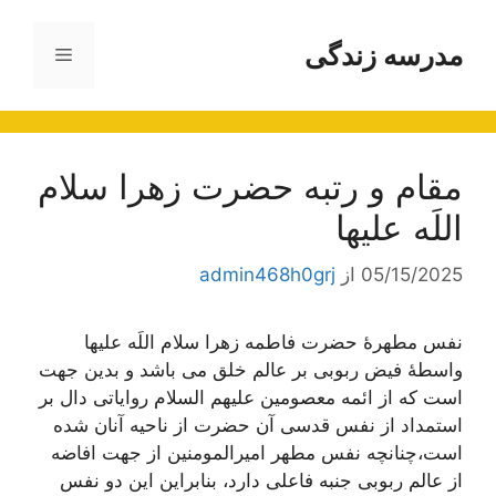
رش
ه
مدرسه زندگی
فهرست
حتوا
مقام و رتبه حضرت زهرا سلام
اللَه علیها
05/15/2025
از
admin468h0grj
نفس مطهرۀ حضرت فاطمه زهرا سلام اللَه علیها
واسطۀ فیض ربوبی بر عالم خلق می باشد و بدین جهت
است که از ائمه معصومین علیهم السلام روایاتی دال بر
استمداد از نفس قدسی آن حضرت از ناحیه آنان شده
است،چنانچه نفس مطهر امیرالمومنین از جهت افاضه
از عالم ربوبی جنبه فاعلی دارد، بنابراین این دو نفس