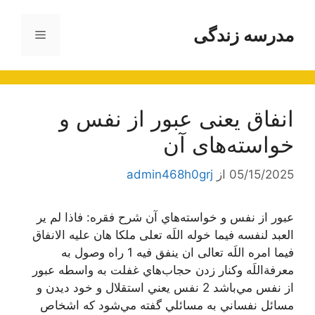
رش
ه
مدرسه زندگی
فهرست
حتوا
انفاق یعنی عبور از نفس و
خواسته‏‌هاى آن‏
05/15/2025
از
admin468h0grj
عبور از نفس و خواسته‌هاي آن شرح فقره: فاذا لم یر
العبد لنفسه فیما خوله اللَه تعلی ملکا هان علیه الانفاق
فیما امره اللَه تعالی ان ینفق فیه 1 راه وصول به
معرفةاللَه وكنار زدن حجاب‌هاي غفلت به واسطه عبور
از نفس مي‌باشد 2 نفس يعني استقلال و خود ديدن و
مسائل نفساني به مسائلي گفته مي‌شود كه اشخاص