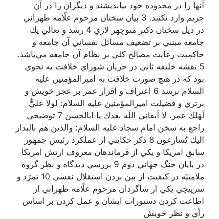
آنها را در محدوده خود بيانديشند و ديگران را در آن
حريم وارد نكنند. 3 بيان سخنان مرحوم علّامه طهراني
در ذيل سخنان دكتر منوچهر لاري 4 رشد و تعالي يك
جامعه مبتني بر تضعيف مسائل نفساني آن جامعه و
حاكميت رعايت مصالح كلي بر نظام آن جامعه مي‌باشد.
5 نقشه خليفه ثاني در جريان شوراي خلافت به نحوي
بود كه در هيچ صورت خلافت به اميرالمؤمنين عليه
السلام نرسد 6 اعتراف و اقرار عمر بر عجز خويش و
برتري و فضیلت اميرالمؤمنين عليه السلام: لولا عليٌّ
لَهَلك عمر، لا اَبقاني اللَه بعدك يا ابالحسن 7 توضيحي
راجع به سخن امام سجاد عليه السلام: والذين هم بالبدار
اليك يُسارعون 8 ذكر حكايتي از عملكرد رئيس جمهور
سابق امريكا و يكي از فرماندهان معروف ارتش امريكا
در پايان جنگ جهاني دوم 9 بررسي ديدگاه و نظر گروه
ملامتيّه در كيفيت از بين بردن استقلال نفسي 10 تمرّد و
سرپيچي يكي از شاگردان مرحوم علّامه طهراني از
اطاعت كردن دستورات ايشان و عمل كردن بر اساس
رأي و نظر خويش