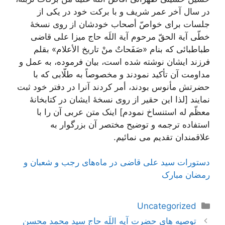
در سال آخر عمر شریف و با برکت خود در یکی از
جلسات برای خواصّ أصحاب خودشان از روی نسخۀ
خطّی آیة الحقّ مرحوم آیة اللَه حاج میزا علی قاضی
طباطبائی که بنام «صَفَحاتٌ منْ تاریخ الأعلام» بقلم
فرزند ایشان نوشته شده است، بیان فرموده، به عمل و
مداومت آن تأکید نمودند و مخصوصاً به طلّابی که با
حضرتش مأنوس بودند، أمر کردند آنرا در دفتر خود ثبت
نمایند [لذا این حقیر از روی نسخۀ ایشان در کتابخانۀ
معظّم له استنساخ نمودم] اینک متن عربی آن را با
استفاده ترجمه و توضیح مختصر آن بزرگوار به
علاقمندان تقدیم می نمائیم.
دستورات سید علی قاضی در ماه‌های رجب و شعبان و
رمضان مبارک
دسته‌ها
Uncategorized
ناوبری
توصیه های حضرت آیه اللَه حاج سید محمد محسن