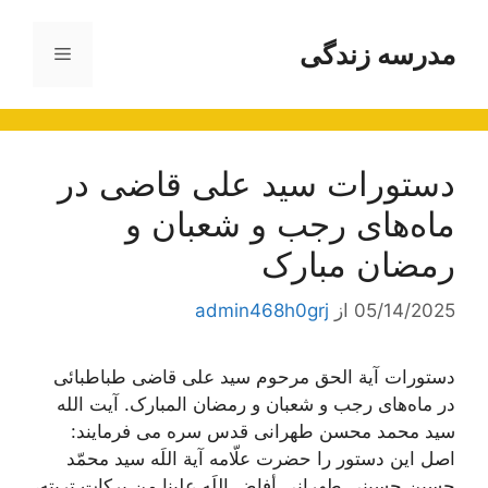
رش
ه
مدرسه زندگی
فهرست
حتوا
دستورات سید علی قاضی در
ماه‌های رجب و شعبان و
رمضان مبارک
05/14/2025
از
admin468h0grj
دستورات آیة الحق مرحوم سید علی قاضی طباطبائی
در ماه‌های رجب و شعبان و رمضان المبارک. آیت الله
سید محمد محسن طهرانی قدس سره می فرمایند:
اصل این دستور را حضرت علّامه آیة اللَه سید محمّد
حسین حسینی طهرانی أفاض اللَه علینا من برکات تربته،