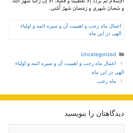
الإسلامُ لَم يَزدَد إلاّ تَعظيماً و فَضلاً، ألا إنّ رَجَباً شَهرُ اللَه
و شَعبانَ شَهري و رَمَضانَ شَهرُ أُمّتي
.
اعمال ماه رجب و اهمیت آن و سیره ائمه و اولیاء
الهی در این ماه
دسته‌ها
Uncategorized
ناوبری
اعمال ماه رجب و اهمیت آن و سیره ائمه و اولیاء
نوشته‌ها
الهی در این ماه
ماه رجب
دیدگاهتان را بنویسید
دیدگاه