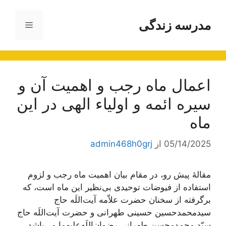
رش
ه
مدرسه زندگی
فهرست
حتوا
اعمال ماه رجب و اهمیت آن و
سیره ائمه و اولیاء الهی در این
ماه
05/14/2025
از
admin468h0grj
مقالۀ پیش رو، در مقام بیان اهمیت ماه رجب و لزوم
استفاده از فیوضات توحیدی بی‌نظیر این ماه است، که
برگرفته از سخنان حضرت علاّمه آیت‌اللَه حاج
سیدمحمدحسین حسینی طهرانی و حضرت آیت‌اللَه حاج
سیّد محمدمحسن طهرانی رضوان‌اللَه‌علیهما می‌باشد.