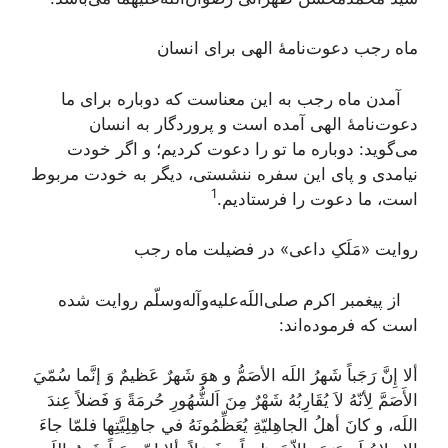
ماه رجب دعوت‌نامۀ الهی برای انسان
آمدن ماه رجب به این معناست که دوباره برای ما
دعوت‌نامۀ الهی آمده است و پروردگار به انسان
می‌گوید: دوباره ما تو را دعوت کردیم؛ و اگر خودت
نیامدی و پای این سفره ننشستی، دیگر به خودت مربوط
1
است، ما دعوت را فرستادیم.
روایت «مَلَکِ داعی» در فضیلت ماه رجب
از پیغمبر اکرم صلی‌اللَه‌علیه‌و‌آله‌وسلّم روایت شده
است که فرموده‌اند:
ألا إِنَّ رَجَباً شَهرُ اللَه الأصَمُّ و هوَ شَهرٌ عَظيمٌ وَ إنَّما سُمّيَ
الأَصَمَّ لِأنّهُ لاَ يُقَارِبُهُ شَهْرٌ مِنَ اَلشُّهُورِ حُرمَةً وَ فَضلاً عِندَ
اللَه، و كانَ أهلُ الجاهِليّةِ يُعَظِّمُونَهُ في جاهِلِيَّتِها فلمّا جاءَ