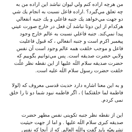
من هرچه اراده كنم ولي ليوان نباشد اين اراده من به
چه تعلق مي‌گيرد؟‌ .اراده فاعل نسبت به انجام يك شي
دو جهت مي‌خواهد يك جنبه فاعلي و يك جنبه انفعالي
هركدام از اين دوتا نباشد آن فعل در خارج صورت عيني
پيدا نمي‌كند. جنبه فاعلي نسبت به عالم خارج وجود
پيغمبر اكرم است و جنبه انفعالي ، که قبول فاعلیت
فاعل و موجب خلقت همه عالم وجود است آن نفس
ولايي حضرت صديقه است. پس مي‌توانيم بگوييم كه
حضرت صديقه سلام اللَه عليها از اين نقطه نظر علّت
خلقت حضرت رسول سلام اللَه عليه است.
و به این معنا اشاره دارد حدیث قدسی معروف که (لولا
فاطمة لما خلقتکما ) ، اگر فاطمه نبود شما دو تا را خلق
نمی کردم.
این از نقطه نظر جنبه تکوینی نفس مطهر حضرت
صدیقه کبری سلام اللَه علیها . و اما از جهت حیثیت
تشریعیّه باید گفت واللَه العالم. که از آنجا که نفس