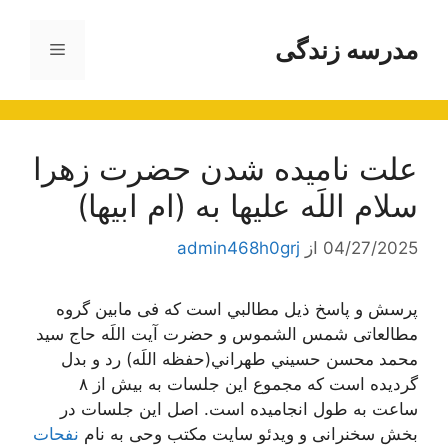
رش
ه
مدرسه زندگی
فهرست
حتوا
علت نامیده شدن حضرت زهرا
سلام اللَه عليها به (ام ابیها)
04/27/2025
از
admin468h0grj
پرسش و پاسخ ذیل مطالبي است که فی مابین گروه
مطالعاتی شمس الشموس و حضرت آیت اللَه حاج سید
محمد محسن حسيني طهراني(حفظه اللَه) رد و بدل
گردیده است که مجموع این جلسات به بیش از ٨
ساعت به طول انجامیده است. اصل این جلسات در
بخش سخنرانی و ویدئو سایت مکتب وحی به نام
نفحات