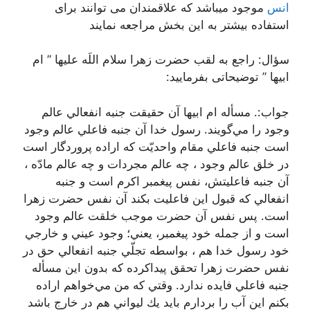
انس
موجود میباشد که علاقمندان می توانند برای
استفاده بیشتر به این بخش مراجعه نمایند
سؤال: راجع به لقب حضرت زهرا سلام اللَه علیها ” ام
ابيها ” توضيحاتی بفرمایید:
جواب:. مسأله ام ابيها آن حقيقت جنبه انفعالي عالم
وجود را مي‌گويند. رسول خدا آن جنبه فاعلي عالم وجود
است جنبه فاعلي مقام واحديّت كه اراده پروردگار است
در خلق عالم وجود ، چه عالم مجردات و چه عالم مادّه ،
آن جنبه فاعليتش، نفس پيغمبر اكرم است و جنبه
انفعالي كه قبول اين فاعليت بكند آن نفس حضرت زهرا
است. پس نفس آن حضرت موجب خلقت عالم وجود
است و از جمله خود پيغمبر، يعني؛ وجود عيني و خارجي
خود رسول خدا هم ، بواسطه تجلّي جنبه انفعالي حق در
نفس حضرت زهرا تحقق پيداكرده كه بدون اين مسأله
جنبه فاعلي فايده ندارد. وقتي كه من مي‌خواهم اراده
بكنم اين آب را بردارم بايد يك ليواني هم در خارج باشد