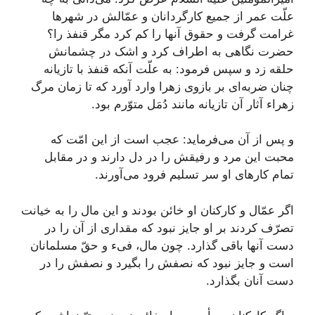
علّت عمر از جميع کارگردانان و عمّالش در شهرها
غرامت گرفت و حقوق آنها را کم کرد مگر قنفذ را؟
حضرت نگاهى به اطراف کرد و اشک در چشمانش
حلقه زد و سپس فرمود: به علّت آنکه قنفذ با تازيانه
چنان ضربه‌اى بر بازوى زهرا وارد آورد که تا زمان مرگ
زهراء آثار آن تازيانه مانند دُمَل متوّرم بود.
و پس از آن مى‌فرمايد: عجب است از اين امّت که
محبت اين مرد و رفيقش را در دل دارند و در مقابل
تمام کارهاى او سر تسليم فرود مى‌آورند.
اگر عمّال و کارکنان او خائن بودند و اين مال را به خيانت
تصرّف کردند بر او جايز نبود که مقدارى از آن را در
دست آنها باقى گذارد. چون مال، فى‌ء و حقّ مسلمانان
است و جايز نبود که نصفش را بگيرد و نصفش را در
دست آنان بگذارد.