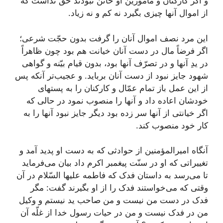
و اگر کارکنان و مأمورين او خائن نبودند حقّ نداشت که
از اموال آنها چيزى بگيرد نه کم و نه زياد.
اين مرد نصف اموال آنان را گرفت بدون حجّت شرعى؛
اگر فرضاً مال در دست آنان خيانت هم بود چون ظاهراً
در يدِ آنها و در تصرّف آنها بود، بدون قيام بيّنه و گواهى
شهود جايز نبود از دست آنان بربايد. و عجيب‌تر آنکه پس
از اين عمل باز تمام عمّال و کارکنان را به پستهاى
خودشان اعاده داد و آنها را منصوب نمود در حالى که
اگر خيانتى از آنها سر زده بود ديگر جايز نبود آنها را به
کار خود منصوب کند.
آنگاه اميرالمؤمنين از حوادثى که به دست او پديد آمد و
تغييراتى که او در سنّت پيغمبر اکرم داد بيان مى‌فرمايد
تا مى‌رسد به داستان فدک که فاطمه عليها‌ السّلام در آن
وقتى که مى‌خواستند فدک را از او بگيرند گفت: مگر
فدک در دست من نيست و من صاحب يد نيستم و وکيل
من در فدک نيست و من در حيات رسول خدا از غلّه آن