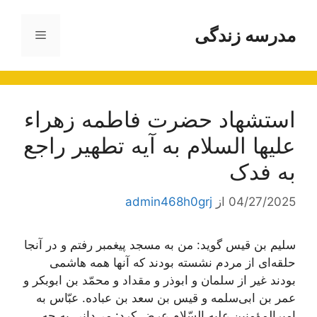
رش
ه
مدرسه زندگی
فهرست
حتوا
استشهاد حضرت فاطمه زهراء
علیها السلام به آيه تطهير راجع
به فدک‌
04/27/2025
از
admin468h0grj
سليم بن قيس گويد: من به مسجد پيغمبر رفتم و در آنجا
حلقه‌اى از مردم نشسته بودند که آنها همه هاشمى
بودند غير از سلمان و ابوذر و مقداد و محمّد بن ابوبکر و
عمر بن ابى‌سلمه و قيس بن سعد بن عباده. عبّاس به
اميرالمؤمنين عليه السّلام عرض کرد: مى‌دانى به چه