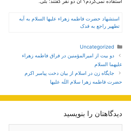
استفاده نمى‌کردم؟ آن دو نفر گفتند: بلى.
استشهاد حضرت فاطمه زهراء علیها السلام به آيه
تطهير راجع به فدک‌
دسته‌ها
Uncategorized
ناوبری
دو بیت از امیرالمؤمنین در فراق فاطمه زهراء
نوشته‌ها
علیهما السلام
جايگاه زن در اسلام از بيان دخت پيامبر اكرم
حضرت فاطمه زهرا سلام اللَه عليها
دیدگاهتان را بنویسید
دیدگاه