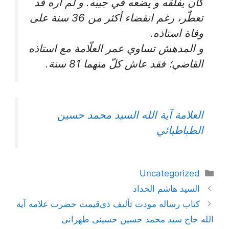
كان يفلقه و يضعه في جيبه. و لم أره قد
تعطّر، رغم انقضاء أكثر من 36 سنة على
وفاة استاذه.
و المدهش تساوي عمر العلّامة مع استاذه
القاضي؛ فقد عاش كلّ منهما 81 سنة.
العلامة آية الله السيد محمد حسين
الطباطبائي
دسته‌ها
Uncategorized
ناوبری
السيد هاشم الحداد
نوشته‌ها
کتاب رساله مودت تألیف ذی‌قیمت حضرت علامه آیة
الله حاج سید محمد حسین حسینی طهرانی