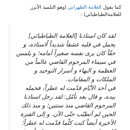
كما يقول
العلامة الطهراني
(وهو التلميذ الأبرز
للعلامةالطباطبائي) :
لقد كان استاذنا [العلامة الطباطبائي]
يحمل في قلبه عشقاً شديداً لُاستاذه، و
حقّاً كان يرى نفسه صغيراً أمامه؛ و يلمس
في سيماء المرحوم القاضي عالماً من
العظمة و البهاء و أسرار التوحيد و
الملكات و المقامات.
في أحد الأيّام قدّمت له عطراً، فحمله
بيده، و قال بعد تأمّل: لقد رحل استاذنا
المرحوم القاضي منذ سنتين؛ و منذ ذلك
الحين لم أتطيّب حتّى الآن. و إلى الفترة
الأخيرة أيضاً كنت كلّما قدّمت له عطراً؛