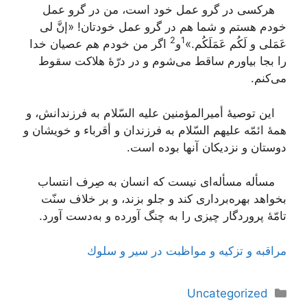
هرکسی در گرو عمل خود است، من در گرو عمل
خودم هستم و شما هم در گرو عمل خودتان!
«إنَّ لی
2
1
عَمَلی و لَکُم عَمَلَکُم.»
و
اگر من خودم هم عصیان خدا
را بجا بیاورم ساقط می‌شوم و در درّۀ هلاکت سقوط
می‌کنم.
این توصیۀ أمیرالمؤمنین علیه السّلام به فرزندانش، و
همۀ ائمّه علیهم السّلام به فرزندان و أقرباء و خویشان و
دوستان و نزدیکان آنها بوده است.
مسأله مسأله‌ای نیست که انسان به صِرف انتساب
بخواهد بهره‌برداری کند و جلو بزند، و بر خلاف سنّت
تامّۀ پروردگار چیزی را به چنگ آورده و به‌دست آورد.
مراقبه و تزكیه و مواظبت در سیر و سلوك
دسته‌ها
Uncategorized