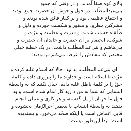
بالای کوه صفا آمدند، و در وقتی که جمیع
بنی‌عبدالمطّلب در حول و حوش آن حضرت جمع بودند
و اجتماع عظیمی بود و بر کفار فائق شده بودند و
مشرکین مطرود و منفور و شکست خورده و ذلیل و
طُلَقاء حساب شدند، و قدرت و عظمت و عزّت و
شوکت، انحصار بر آن حضرت و خاندان آن حضرت و
بنی‌هاشم و بنی‌عبدالمطّلب داشت، در یک خطبۀ خیلی
مختصر که مفادش را عرض می‌کنم فرمودند:
ای بنی‌عبدالمطّلب، بدانید! حالا که اسلام غلبه کرده و
عزّت با اسلام است و خداوند ما را پیروزی داده و کلمۀ
حقّ را بر کلمۀ باطل غلبه داده، خیال نکنید که به واسطۀ
انتسابی که شما به من دارید کار تمام شده است، و به
قول ما خَرِتان از پل گذشته، و هر کاری و عملی انجام
بدهید به واسطۀ انتساب با پیغمبرِ آخرالزّمان بخشوده و
قابل اغماض است یا اینکه صحّه می‌خورد و پسندیده
است؛ ابداً این‌طور نیست!