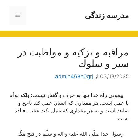
رش
ه
مدرسه زندگی
فهرست
حتوا
مراقبه و تزكیه و مواظبت در
سیر و سلوك
03/18/2025
از
admin468h0grj
پیمودن راه خدا تنها به حرف و گفتار نیست؛ بلکه توأم
با عمل است. هر مقداری که انسان عمل کند ناجح و
صاعد است و به هر مقداری که عمل نکند عقب افتاده
است.
رسول خدا صلّی اللَه علیه و آله و سلّم در فتح مکّه