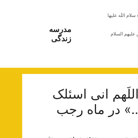
م اللَه علیها
مدرسه
علیهم السلام
زندگی
لَهم انی اسئلک
…» در ماه رجب