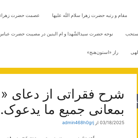
مقام و رتبه حضرت زهرا سلام اللَه علیها
عصمت حضرت زهراء سلا
مستحب
نوحه حضرت سیدالشّهدا و ام البنین در مصیبت حضرت عباس 
لهی
راز «استون‌هنج»
شرح فقراتی از دعای «ال
جو
بمعانی جمیع ما یدعوک
03/18/2025
از
admin468h0grj