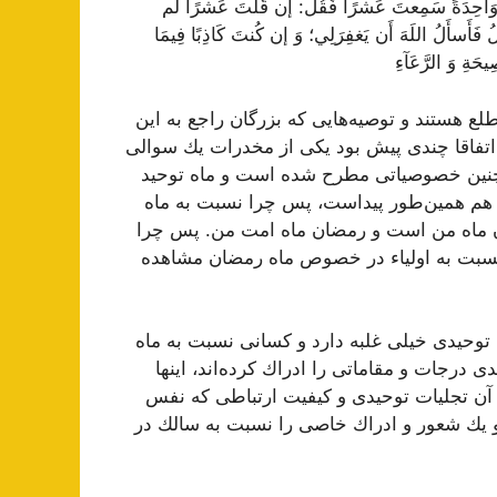
 وَاحِدَةً سَمِعتَ عَشرًا فَقُل: إن قُلتَ عَشرًا لَم
فَأَسأَلُ اللَهَ أَن يَغفِرَلِي؛ وَ إن كُنتَ كَاذِبًا فِيمَا
يحَةِ وَ الرَّعَآءِ
 هستند و توصیه‌هایی كه بزرگان راجع به این
 اتفاقا چندی پیش بود یكی از مخدرات یك سوالی
همچنین خصوصیاتی مطرح شده است و ماه توحید
ه هم همین‌طور پیداست، پس چرا نسبت به ماه
ن ماه من است و رمضان ماه امت من. پس چرا
 نسبت به اولیاء در خصوص ماه رمضان مشاهده
حیدی خیلی غلبه دارد و كسانی نسبت به ماه
درجات و مقاماتی را ادراك كرده‌اند، اینها
 آن تجلیات توحیدی و كیفیت ارتباطی كه نفس
 و یك شعور و ادراك خاصی را نسبت به سالك در