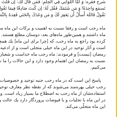
شرح فقره: وَ أَمَّا اللَوَاتِي فِي الحِلمِ: فَمَن قَالَ لَكَ: إن قُلتَ
تَسمَع وَاحِدَةً! وَ مَن شَتَمَكَ فَقُل لَهُ: إن كُنتَ صَادِقًا فِيمَا تَقُولُ 
تَقُولُ فَاللَهَ أَسأَلُ أَن يَغفِرَ لَكَ وَ مَن وَعَدَكَ بِالخَنَي فَعِدهُ بِالنَّصِ
ماه رجب است و رفقا نسبت به اهمیت و بركات این ماه مطلع
ماه داشتند و همین‌طور ماه‌های بعد، دوستان مطلع هستند.
كرده بود راجع به ماه رجب، كه [چرا برای این ماه‌] یك 
است و آثار توحید در این ماه خیلی متجلی است و از ادعی
رمضان [نیست‌] و فرمودند: ماه رجب ماه خداست و شعبا
نسبت به رمضان این اهتمام وجود دارد و این حالات را ما
می‌كنیم.
پاسخ این است كه در ماه رجب جنبه توحید و خصوصیات تو
رجب خیلی بهره‌مند می‌شوند كه از نقطه نظر معارف توحیدی 
استفاده‌شان از ماه رجب به اصطلاح ما بسیار زیاد است. و
در این ماه با تجلیات و با فیوضات پروردگار دارد یك حالت
این ماه متجلّی می‌كند.