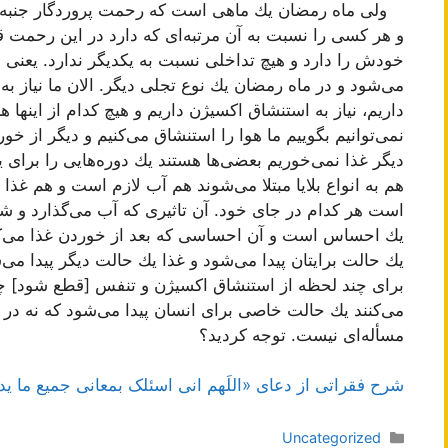
ولی ماه رمضان یك ماهی است كه رحمت پروردگار جنبه
و هر كسی را نسبت به آن مرتبه‌ای كه دارد در این رحمت قر
خودش را دارد و هیچ تداخلی نسبت به یكدیگر ندارد. یعنی 
می‌شود و در ماه رمضان یك نوع تجلی دیگر. الان ما نیاز به
داریم، نیاز به استنشاق اكسیژن داریم و هیچ كدام از اینها ه
نمی‌توانیم بگوییم ما هوا را استنشاق می‌كنیم و دیگر از خ
دیگر غذا نمی‌خوریم بعضی‌ها هستند یك دوره‌هایی را برای 
هم به انواع بلایا مبتلا می‌شوند هم آب لازم است و هم غذا
است هر كدام در جای خود. آن تاثیری كه آب می‌گذارد و ش
یك احساس است و آن احساسی كه بعد از خوردن غذا می‌كن
یك حالت برایتان پیدا می‌شود و غذا یك حالت دیگر پیدا می‌
برای چند لحظه از استنشاق اكسیژن و تنفس [قطع شود] چه
می‌كنند یك حالت خاصی برای انسان پیدا می‌شود كه نه در
مسأله‌ای نیست. توجه كردید؟
شرح فقراتی از دعای «اللَهم انی اسئلک بمعانی جمیع ما 
دسته‌ها
Uncategorized