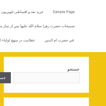
رش
ه
Sample Page
خرید نقد و اقساطی تلویزیون
حتوا
تسبیحات حضرت زهرا سلام اللَه علیها پس از نماز 
قبر حضرت ام البنین
عقلانیت در منهج اولیاء ا
جستجو
جست