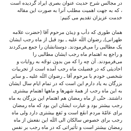
در مجالس شرح حدیث عنوان بصری ایراد گردیده است
، که به جهت اهمیت مطلب آنرا به صورت این مقاله
خدمت عزیزان تقدیم می کنیم:
همان طوری که دأب و دِیدَن مرحوم آقا (حضرت علامه
طهرانی)ـ رضوان اللَه علیه ـ بود قبل از ماه رجب ایشان
یک مطالبی را می‌فرمودند. دوستانشان را جمع می‌کردند
و راجع به اهتمام ماه رجب ایشان مطالبی را
می‌فرمودند. آن چه را که من بدون توجّه به روایات و
احادیثی که در فضیلت ماه رجب آمده است از تجربیات
شخصی خودم با مرحوم آقا ـ رضوان اللَه علیه ـ و سایر
بزرگان به یاد دارم این است که در تمام ایام سال ایشان
به این ماه رجب از همۀ شهرها و ماهها اهتمام بیشتری
داشتند. حتّی از ماه رمضان هم اهتمام این بزرگان به ماه
رجب بیشتر بود و عبارت ایشان این بود که ماه رمضان
برای عامّۀ مردم انفَع است و نَفع بیشتری دارد ولی ماه
رجب برای خصوص سالکان الی اللَه این نفعش از ماه
رمضان بیشتر است و تأثیراتی که در ماه رجب بر نفس