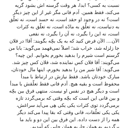
نسبت به کسی؟ ابدا، هر وقت گرسنه اش بشود گریه
می‌کند، فقط همین. آدم فانی مگر غیر از این چیز دیگر
است؟ نه در وجود او حقد است، نه حسد است،‌ نه تعلّق
به دنیاست، نه تعلّق به مادّه است، نه تعلّق به کثرات
است، نه این را بگیرد،‌ نه آن را بگیرد، نه نفعی
الآن…. الآن فرض کنید که به یک بچّه بگویند: آقا! در فلان
جا زلزله شد، خراب شد؛ اصلاً نمی‌فهمد می‌گوید: بابا من
گرسنم است شیرم را بدهید بخورم بخوابم. این چیه؟
می‌گویند: آقا فلان کس نماینده شد، فلان کس چیز شد.
می‌گوید: آقا شیر من را بدهید بخورم، اینها مال خودتان،
مبارک خودتان باشد. فقط نیازش در ارتباط با مبدأ
محفوظ است و بقیه هیچ. آدم فانی فقط تعلّقش با مبدأ
است و دیگر هیچ در نفس او نیست. منتهی فرق بین بچّه
و بین فانی این است که بچّه وقتی که برمی‌گردد تازه
برمی‌گردد توی کثرات یکی یکی هِی می‌آید سراغش،
یکی یکی تعلّقات، فانی وقتی که بقا پیدا می‌کند دیگر
همه را از دست داده. این فرق بین این دو و باید ما
برگردیم به همان جا، به همان جایی که آمدیم.