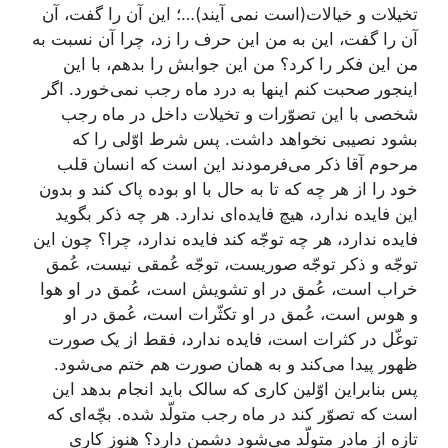
تخیلات و خیالات(است نمی آیند)…؛ این آن را گفت، آن
آن را گفت، این به من این حرف را زد، چرا آن نسبت به
من این فکر را کرد؟ من این جوابش را بدهم، با این
اینجور صحبت کنم اینها به درد ماه رجب نمی‌خورد. اگر
شخصی با این تصوّرات و تخیلات داخل در ماه رجب
بشود نصیبی نخواهد داشت. پس شرط اوّلی را که
مرحوم آقا ذکر می‌فرمودند این است که انسان قلب
خود را از هر چه که تا به حال با او بوده پاک کند و بدون
این فایده ندارد، هیچ فایده‌ای ندارد. هر چه ذکر بگوید
فایده ندارد، هر چه توجّه کند فایده ندارد، چرا؟ چون این
توجّه و ذکر توجّه صوریست، توجّه عُمقی نیست،‌ عُمق
خراب است، عُمق در او تشویش است، عُمق در او هوا
و هوس است، عُمق در او تکثّرات است، عُمق در او
توغّل در کثرات است، فایده ندارد، فقط از یک صورت
ظهور پیدا می‌کند و به همان صورت هم ختم می‌شود.
پس بنابراین اوّلین کاری که سالک باید انجام بدهد این
است که تصوّر کند در ماه رجب متولّد شده. بچّه‌ای که
تازه از مادر متولّد می‌شود دشمن دارد؟ هنوز کاری