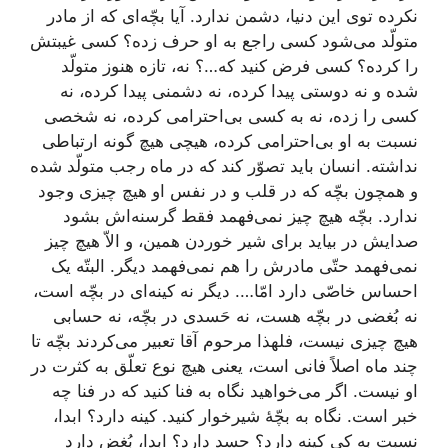
نکرده توی این دنیا، دشمن ندارد. آیا بچّه‌ای که از مادر
متولّد می‌شود کسی راجع به او حرف زده؟ کسی غیبتش
را کرده؟ کسی فرض کنید که…؟ نه، تازه هنوز متولّد
شده و نه دوستی پیدا کرده، نه دشمنی پیدا کرده،‌ نه
کسی را زده، نه به کسی بی‌احترامی کرده، نه شخصی
نسبت به او بی‌احترامی کرده، هیچی هیچ گونه ارتباطی
نداشته. انسان باید تصوّر کند که در ماه رجب متولّد شده
و همچون بچّه که در قلب و در نفس او هیچ چیزی وجود
ندارد. بچّه هیچ چیز نمی‌فهمد فقط گرسنه‌اش بشود
صدایش در بیاید برای شیر خوردن همین، و الاّ هیچ چیز
نمی‌فهمد حتّی مادرش را هم نمی‌فهمد دیگر. البتّه یک
احساس خاصّی دارد امّا…. دیگر نه کینه‌ای در بچّه است،
نه بُغضی در بچّه هست، نه حَسدی در بچّه، نه حسابی
هیچ چیزی نیست، فلهذا مرحوم آقا تعبیر می‌کردند بچّه تا
چند ماه اصلاً فانی است، یعنی هیچ نوع تعلّق به کثرت در
او نیست. اگر می‌خواهید نگاه به فنا کنید که در فنا چه
خبر است. نگاه به بچّۀ شیرخوار کنید. کینه دارد؟ ابدا،
نسبت به کی کینه دارد؟ حسد دارد؟ ابدا، بُغض دارد