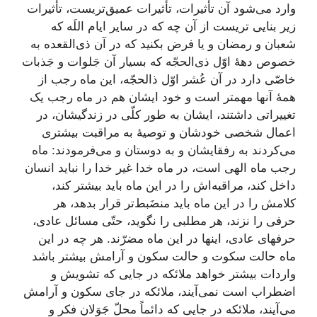
وارد می‌شود آن تأثیرات، تأثیرات عمیق‌تریست، تأثیرات
زیر بنایی تریست از آن چه که در سایر ایام اللَه که
شعبان و رمضان و یا فرض بکنید که در آن ذی‌القعده به
خصوص دهۀ اوّل ذی‌الحجّه که بسیار آن جَلوات و جَذبات
خاصّی دارد در آن عُشر اوّل ذالحجّه، این ماه رجب از
همۀ آنها مهمتر است و خود ایشان هم در ماه رجب یک
تغییراتی داشتند، ایشان به طور کلّی در زندگیشان، در
اعمال شخصی خودشان و توصیۀ به مراقبت بیشتری
می‌کردند به رفقایشان و به دوستان و می‌فرمودند: ماه
رجب ماه الهی است، در ماه خدا غیر خدا را نباید انسان
داخل کند، مراقبه‌اش را در این ماه باید بیشتر کند،
کلامش را در این ماه باید منضَبط‌تر قرار بدهد، هر
حرفی را نزند، هر مطلبی را نگوید، حتّی مسائل عادی،
حرفهای عادی، اینها در این ماه مضرّند. هر چه در این
ماه حالت سکوت و حالت سکون و آرامش بیشتر باشد
واردات بیشتر خواهد ملائکه در جایی که تشویش و
اضطراب است نمی‌آیند، ملائکه در جای سکون و آرامش
می‌آیند، ملائکه در جایی که دائماً محلّ جَوَلان فکر و