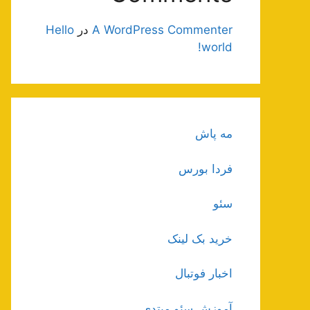
A WordPress Commenter
در
Hello
world!
مه پاش
فردا بورس
سئو
خرید بک لینک
اخبار فوتبال
آموزش سئو مبتدی