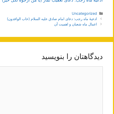
ادعیۀ ماه رجب: دعای تعقیب نماز (یا من ارجوه لکل خیر)
دسته‌ها
Uncategorized
ناوبری
ادعیۀ ماه رجب: دعای امام صادق علیه السلام (خاب الوافدون)
نوشته‌ها
اعمال ماه شعبان و اهمیت آن
دیدگاهتان را بنویسید
دیدگاه