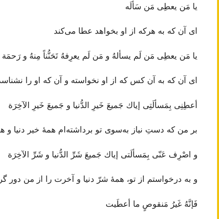
يا مَن يعطِى مَن سَألَه
ای آن که به هرکه از او بخواهد عطا می‌کند
يا مَن يعطِى مَن لَم يسألهُ و مَن لَم يعرِفهُ تَحَنُّناً مِنهُ و رَحمَة
ای آن که به آن ‌کس که از او نخواسته و آن که او را نشن
أعطِنِى بِمَسألَتِى إياك جَميعَ خَيرِ الدُّنيا و جَميعَ خَيرِ الآخِرَة
بر من که دستِ نیاز به‌سوی تو برداشته‌ام همۀ خیر دنیا و 
و اصْرِف عَنّى بِمَسألَتى إياك جَميعَ شَرِّ الدُّنيا و شَرِّ الآخِرَة
و به درخواستم از تو، همۀ شرّ دنیا و آخرت را از من دور گر
فَإنَّهُ غَيرُ مَنقوصٍ ما أعطَيت