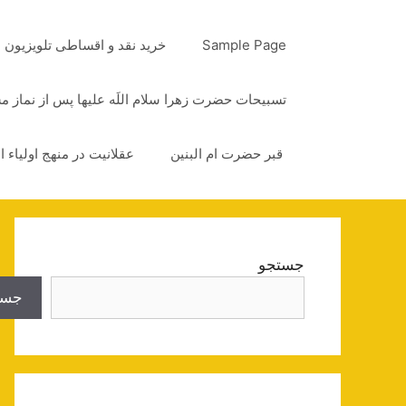
رش
ه
Sample Page
خرید نقد و اقساطی تلویزیون
حتوا
تسبیحات حضرت زهرا سلام اللَه علیها پس از نماز 
قبر حضرت ام البنین
عقلانیت در منهج اولیاء ا
جستجو
جست