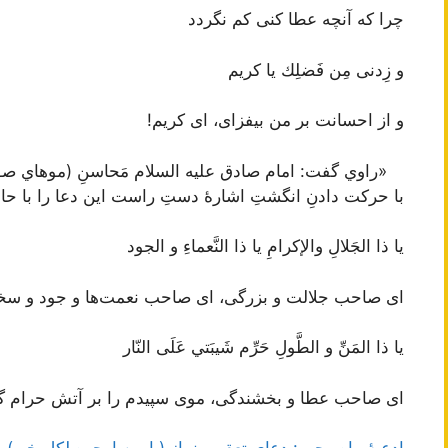
چرا که آنچه عطا کنی کم نگردد
و زِدنى مِن فَضلِك يا كريم
و از احسانت بر من بیفزای، ای کریم!
«راوي گفت: امام صادق عليه السلام مَحاسنِ (موهاي ص
با حركت دادنِ انگشتِ اشارۀ دستِ راست اين دعا را با حا
يا ذا الجَلالِ والإكرامِ يا ذا النَّعماءِ و الجود
ای صاحب جلالت و بزرگی، ای صاحب نعمت‌ها و جود و سخ
يا ذا المَنِّ و الطَّولِ حَرِّم شَيبَتي عَلَى النّار
ای صاحب عطا و بخشندگی، موی سپیدم را بر آتش حرام گ