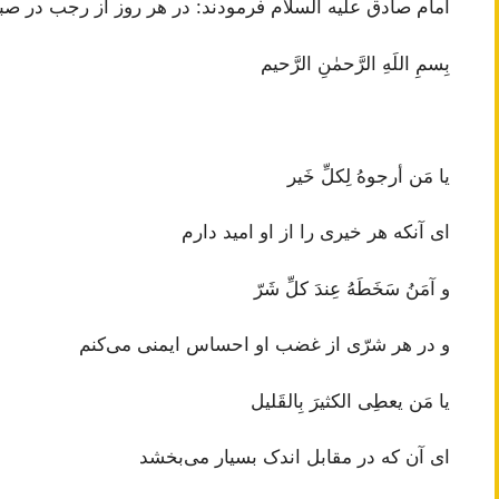
امام صادق عليه السلام فرمودند: در هر روز از رجب در ص
بِسمِ اللَهِ الرَّحمٰنِ الرَّحيم
يا مَن أرجوهُ لِكلِّ خَير
ای آنکه هر خیری را از او امید دارم
و آمَنُ سَخَطَهُ عِندَ كلِّ شَرّ
و در هر شرّی از غضب او احساس ایمنی می‌کنم
يا مَن يعطِى الكثيرَ بِالقَليل
ای آن که در مقابل اندک بسیار می‌بخشد