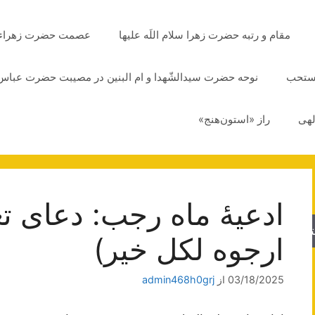
مقام و رتبه حضرت زهرا سلام اللَه علیها
عصمت حضرت زهراء سلا
مستحب
نوحه حضرت سیدالشّهدا و ام البنین در مصیبت حضرت عباس 
لهی
راز «استون‌هنج»
ادعیۀ ماه رجب: دعای تع
جو
ارجوه لکل خیر)
03/18/2025
از
admin468h0grj