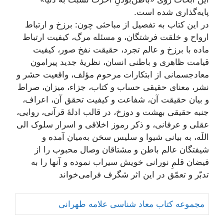
پایه‌گذاری شده است.
در این کتاب به تفصیل از مباحثی چون: برزخ و ارتباط
ارواح و خلقت فرشتگان، و مسئله مرگ، کیفیت ارتباط
ماده با برزخ و عالم تجرد، حقیقت نفخ صور، کیفیت
قیامت ظاهری و باطنی انسان، نظریۀ جدید پیرامون
معاد‌جسمانی از ابتکارات مرحوم مؤلف، واقعیت حشر و
نشر، معنای حقیقی حساب و کتاب، جزاء، میزان، صراط
و بیان حقیقت آن، شفاعت و کیفیت تحقق آن، اعراف،
جنبه حقیقی بهشت و دوزخ، در قالب ادلۀ قرآنی، روایی،
عقلی و عرفانی، و ذکر رموز اخلاقی و اسرار سلوک الی
اللَه، به بیانی شیوا و سلیس سخن به‌میان آمده و
شیفتگان عالم باطن و مشتاقان وصال محبوب را از
فیضان قلمِ نورانی خویش سیراب نموده و آنها را به
تدبّر و تعمّق در این اثر شگرف فرامی‌خواند
مجموعه کتاب معاد شناسی علامه طهرانی