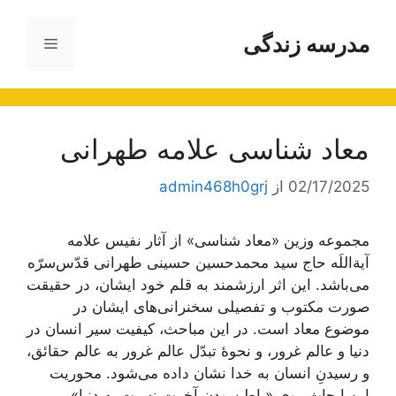
رش
ه
مدرسه زندگی
فهرست
حتوا
معاد شناسی علامه طهرانی
02/17/2025
از
admin468h0grj
مجموعه وزین «معاد‌ شناسی» از آثار نفیس علامه
آیة‌اللَه حاج سید محمدحسین حسینی طهرانی قدّس‌سرّه
می‌باشد. این اثر ارزشمند به قلم خود ایشان، در حقیقت
صورت مکتوب و تفصیلی سخنرانی‌های ایشان در
موضوع معاد است. در این مباحث، کیفیت سیر انسان در
دنیا و عالم غرور، و نحوۀ تبدّل عالم غرور به عالم حقائق،
و رسیدنِ انسان به خدا نشان داده می‌شود. محوریت
این ابحاث روی «باطن‌بودنِ آخرت نسبت به دنیا»