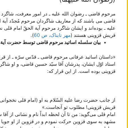
مرحوم‌ قاضی‌ ـ رضوان الله علیه‌ ـ در امور معرفت‌، شاگرد پد
قاضی‌ می باشند که‌ از معاریف‌ شاگردان‌ مرحوم‌ مُجدّد آیة ا
علیه‌ ـ بوده‌اند و ایشان‌ شاگرد مرحوم‌ آیة‌ الحقّ امام‌ قلی‌ 
قریش‌ قزوینی‌ هستند (
مهر تابناک، ص 60
).
بیان سلسله اساتید مرحوم قاضی توسط حضرت آیة ا
«داستان اساتید عرفانی مرحوم قاضی ـ قدّس سرّه ـ از ق
استاد اوّل ایشان، پدرشان آقا سیّد حسین قاضی، و او شاگر
قزوینی بوده است. از این قرار که:
از جانب حضرت رضا علیه السّلام به او (امام قلی نخجوانی) 
قریش قزوینی! مطلوب تو آنجاست.»
امام قلی می‌گوید: من تا آن لحظه ابداً نام و نشانی از آقا
مشهد به سوی قزوین حرکت نمودم و در قزوین از او جوی