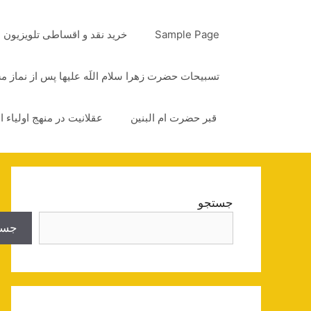
رش
ه
Sample Page
خرید نقد و اقساطی تلویزیون
حتوا
تسبیحات حضرت زهرا سلام اللَه علیها پس از نماز 
قبر حضرت ام البنین
عقلانیت در منهج اولیاء ا
جستجو
جست