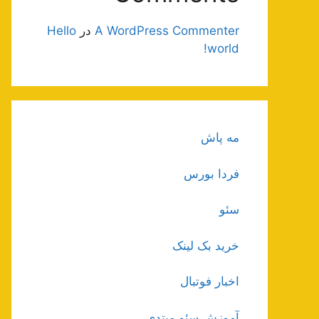
A WordPress Commenter
در
Hello
world!
مه پاش
فردا بورس
سئو
خرید بک لینک
اخبار فوتبال
آموزش سئو مبتدی