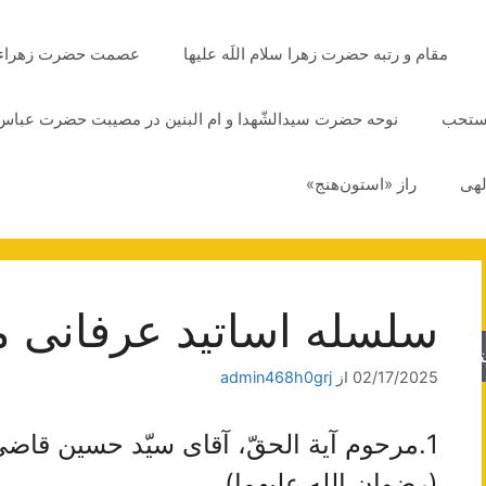
مقام و رتبه حضرت زهرا سلام اللَه علیها
عصمت حضرت زهراء سلا
مستحب
نوحه حضرت سیدالشّهدا و ام البنین در مصیبت حضرت عباس 
لهی
راز «استون‌هنج»
سلسله اساتید عرفانی
جو
02/17/2025
از
admin468h0grj
1.مرحوم‌ آیة‌ الحقّ، آقای‌ سیّد حسین‌ قا
(رضوان الله علیهما)