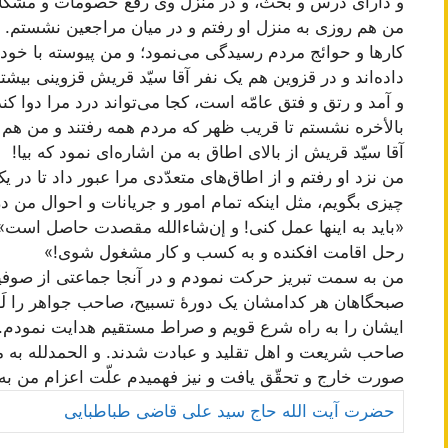
و دارای درس و بحث، و در منزل وی رفع خصومات و مشکلا
من هم روزی به منزل او رفتم و در میان مراجعین نشستم. اط
کارها و حوائج مردم رسیدگی می‌نمود؛ و من پیوسته با خود
داده‌اند و در قزوین هم یک نفر آقا سیّد قریش قزوینی بیش
و آمد و رتق و فتق عامّه است، کجا می‌تواند درد مرا دوا کند؟
بالأخره نشستم تا قریب ظهر که مردم همه رفتند و من هم 
آقا سیّد قریش از بالای اطاق به من اشاره‌ای نمود که بیا!
من نزد او رفتم و از اطاق‌های متعدّدی مرا عبور داد تا در 
چیزی بگویم، مثل اینکه تمام امور و جریانات و احوال من د
«باید به اینها عمل کنی! و إن‌شاءالله مقصدت حاصل است» و 
رحل اقامت افکنده و به کسب و کار مشغول شوی!»
من به سمت تبریز حرکت نمودم و در آنجا جماعتی از صوفیان 
صبحگاهان هر کدامشان یک دورۀ تسبیح، صاحب جواهر را لَع
ایشان را به راه شرع قویم و صراط مستقیم هدایت نمودم. 
صاحب شریعت‌ و اهل تقلید و عبادت شدند. و الحمدلله به 
صورت خارج و تحقّق یافت و نیز فهمیدم علّت اعزام من به 
حضرت آیت الله حاج سید علی قاضی طباطبایی