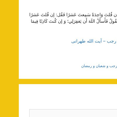
إن قُلتَ وَاحِدَةً سَمِعتَ عَشرًا فَقُل: إن قُلتَ عَشرًا
ولُ فَأَسأَلُ اللَهَ أَن يَغفِرَلِي؛ وَ إن كُنتَ كَاذِبًا فِيمَا
 رجب – آیت الله طهرانی
ی رجب و شعبان و رمضان