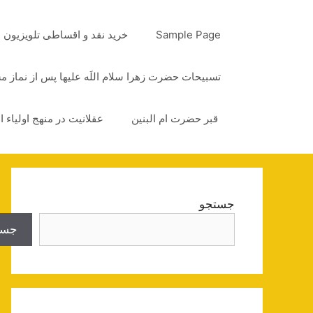
رش
ه
Sample Page
خرید نقد و اقساطی تلویزیون
حتوا
تسبیحات حضرت زهرا سلام اللَه علیها پس از نماز 
قبر حضرت ام البنین
عقلانیت در منهج اولیاء ا
جستجو
جست