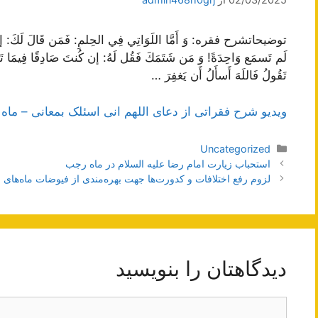
توضیحاتشرح فقره: وَ أَمَّا اللَوَاتِي فِي الحِلمِ: فَمَن قَالَ لَكَ: 
لَم تَسمَع وَاحِدَةً! وَ مَن شَتَمَكَ فَقُل لَهُ: إن كُنتَ صَادِقًا فِيمَا تَقُ
تَقُولُ فَاللَهَ أَسأَلُ أَن يَغفِرَ …
ویدیو شرح فقراتی از دعای اللهم انی اسئلک بمعانی – ماه
دسته‌ها
Uncategorized
ناوبری
استحباب زيارت امام رضا عليه السلام در ماه رجب
نوشته‌ها
لزوم رفع اختلافات و کدورت‌ها جهت بهره‌مندی از فیوضات ماه‌ها
دیدگاهتان را بنویسید
دیدگاه