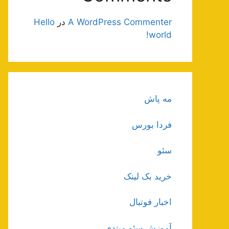
A WordPress Commenter
در
Hello
world!
مه پاش
فردا بورس
سئو
خرید بک لینک
اخبار فوتبال
آموزش سئو مبتدی