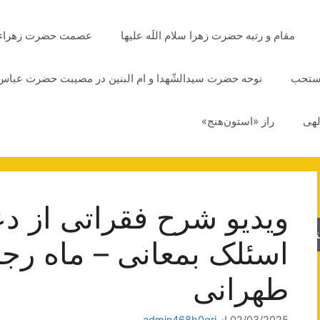
مقام و رتبه حضرت زهرا سلام اللَه علیها
عصمت حضرت زهراء سلا
مستحب
نوحه حضرت سیدالشّهدا و ام البنین در مصیبت حضرت عباس 
لهی
راز «استون‌هنج»
ویدیو شرح فقراتی از دع
جو
اسئلک بمعانی – ماه رجب
طهرانی
02/03/2025
از
admin468h0grj