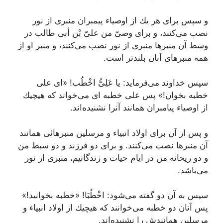
و سپس براى هر یك از اوصیاء پیمبران منبرى از نور
نصب مى‌كنند، و براى وصىّ من علىّ بْن أبى طالب در
وسط آن منبرها منبرى از نور نصب مى‌كنند، و منبر او از
همه منبرهاى آنان بلند‌تر است.
سپس خداوند می‌فرماید:
یا عَلِىُّ اخْطُب
! «اى على
خطبه بخوان!» پس على خطبه اى می‌خواند كه هیچیك
از اوصیاء پیامبران همانند آنرا نشنیده‌اند.
و پس از آن براى اولاد انبیاء و مرسلین منبرهائى همانند
آن منبرها نصب مى‌كنند. و براى دو فرزند و دو سبط من
و دو ریحانه من در ایام حیات و زندگانیم، منبرى از نور
مى‌باشد.
سپس به آن دو گفته مى‌شود:
اخْطُبَا
! «خطبه بخوانید!»
پس آنان دو خطبه می‌خوانند كه هیچیك از اولاد انبیاء و
مرسلین همانندش را نشنیده‌اند.