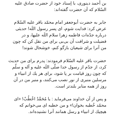
بن أحمد دینورى، با إسناد خود از حضرت صادق علیه
السّلام كه آن حضرت گفته‌اند:
جابر به حضرت أبوجعفر امام‌ محمّد باقر علیه السّلام
عرض كرد: فدایت شوم، اى پسر رسول اللَه! حدیثى
درباره جدّه‌ات فاطمه زهرا سلام اللَه علیها، و در
فضیلت و شرافت آن بى‌بى براى من نقل كن كه چون
من آنرا براى شیعیان بازگو كنم، خوشحال شوند!
حضرت باقر علیه السّلام فرمودند: پدرم براى من حدیث
كرد، از جدّم از رسول خدا صلّى اللَه علیه و آله و سلّم
كه چون روز قیامت بر پا شود، براى هر یك از انبیاء و
مرسلین منبرى از نور نصب مى‌كنند، و منبر من در آن
روز از همه منابر بلند‌تر است.
و پس از آن خداوند می‌فرماید :
یا مُحَمَّدُ اخْطُبْ
! «اى
محمّد خُطبه بخوان!» و من خطبه اى می‌خوانم كه
هیچیك از انبیاء و رسل همانند آنرا نشنیده‌اند.