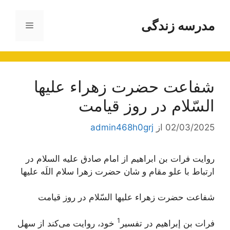
رش
ه
مدرسه زندگی
فهرست
حتوا
شفاعت حضرت زهراء عليها
السّلام در روز قيامت
02/03/2025
از
admin468h0grj
روایت فرات بن ابراهیم از امام صادق علیه السلام در
ارتباط با علو مقام و شان حضرت زهرا سلام اللَه علیها
شفاعت حضرت زهراء علیها السّلام در روز قیامت‌
1
فرات بن إبراهیم در تفسیر
خود، روایت می‌كند از سهل