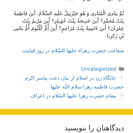
ثُمَّ ینَادِى الْمُنَادِى وَ هُوَ جَبْرَئِیلُ عَلَیهِ السَّلَامُ: أَینَ فَاطِمَةُ
بِنْتُ مُحَمَّدٍ؟ أَینَ خَدِیجَةُ بِنْتُ خُوَیلِدٍ؟ أَینَ مَرْیمُ بِنْتُ
عِمْرَانَ؟ أَینَ ءَاسِیةُ بِنْتُ مُزَاحِمٍ؟ أَینَ أُمُّ كُلْثُومَ أُمُّ یحْیى
بْنِ زَکرِیا.
شفاعت حضرت زهراء عليها السّلام در روز قيامت
دسته‌ها
Uncategorized
ناوبری
جايگاه زن در اسلام از بيان دخت پيامبر اكرم
نوشته‌ها
حضرت فاطمه زهرا سلام اللَه عليها
مقام حضرت زهرا عليها السّلام در اعراف
دیدگاهتان را بنویسید