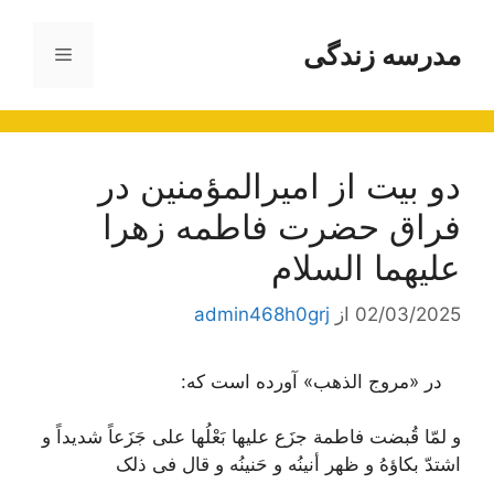
رش
ه
مدرسه زندگی
فهرست
حتوا
دو بیت از امیرالمؤمنین در
فراق حضرت فاطمه زهرا
علیهما السلام
02/03/2025
از
admin468h0grj
در «مروج الذهب» آورده است که:
و لمّا قُبضت فاطمة جزَع علیها بَعْلُها على جَزَعاً شدیداً و
اشتدّ بکاؤهُ و ظهر أنینُه و حَنینُه و قال فى ذلک‌