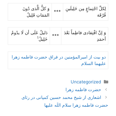
لِکلِّ اجْتِماعٍ مِن خَلِیلَینِ
وَ کلُّ الَّذى دُونَ
***
فُرْقَة
المَمَاتِ قَلِیلُ‌
وَ إنَّ افْتِقادى فاطِماً بَعْدَ
دَلیلٌ عَلَى أن لَا یدُومُ
***
1
أحمَدِ
خَلِیلُ
دو بیت از امیرالمؤمنین در فراق حضرت فاطمه زهرا
علیهما السلام
دسته‌ها
Uncategorized
ناوبری
حضرت فاطمه زهرا
نوشته‌ها
اشعاری از شیخ محمد حسین کمپانی در رثای
حضرت فاطمه زهرا سلام اللَه علیها