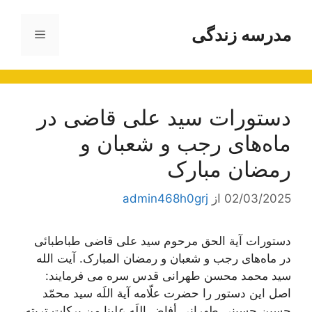
رش
ه
مدرسه زندگی
فهرست
حتوا
دستورات سید علی قاضی در
ماه‌های رجب و شعبان و
رمضان مبارک
02/03/2025
از
admin468h0grj
دستورات آیة الحق مرحوم سید علی قاضی طباطبائی
در ماه‌های رجب و شعبان و رمضان المبارک. آیت الله
سید محمد محسن طهرانی قدس سره می فرمایند:
اصل این دستور را حضرت علّامه آیة اللَه سید محمّد
حسین حسینی طهرانی أفاض اللَه علینا من برکات تربته،