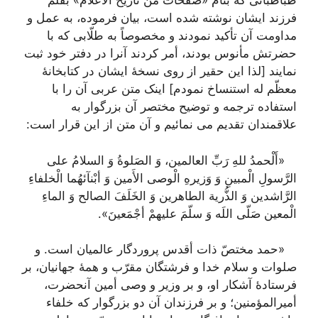
طباطبائی که بنام «صَفَحاتٌ منْ تاریخ الأعلام» بقلم
فرزند ایشان نوشته شده است، بیان فرموده، به عمل و
مداومت آن تأکید نمودند و مخصوصاً به طلّابی که با
حضرتش مأنوس بودند، أمر کردند آنرا در دفتر خود ثبت
نمایند [لذا این حقیر از روی نسخۀ ایشان در کتابخانۀ
معظّم له استنساخ نمودم] اینک متن عربی آن را با
استفاده ترجمه و توضیح مختصر آن بزرگوار به
علاقمندان تقدیم می نمائیم و آن متن از این قرار است:
«
أَلْحمدُ للهِ رَبِّ العالمین، وَ الصَلوةُ وَ السلامُ علی
الرَّسولِ الْمبینِ وَ وَزیرهِ الْوصی الأَمین وَ أبْنآئهُما الْخلفاءِ
الرَّاشدین وَ الذُّریة الطاهرین وَ الخَلَفَ الصالح وَ الماءِ
الْمعین صَلّی اللَه وَ سلّمَ علیهمْ أجْمَعینَ
».
«حمد مختصّ ذات أقدس پروردگار عالمیان است. و
صلوات و سلام خدا و فرشتگان مقرّب و همۀ جهانیان، بر
فرستادۀ آشکار او، و بر وزیر و وصی أمین آنحضرت،
أمیرالمؤمنین؛ و بر فرزندان آن دو بزرگوار که خلفاء