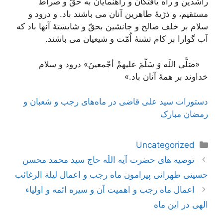
راشدین و راه یافتگان و راهنمایان به حقّ و صراط
مستقیم، و ذرّیۀ طاهرین آنان می باشند باد. و درود و
سلام بر خلف صالح و جانشین بحقّ و شایستۀ آنها باد که
آب گوارا بر کام تشنۀ اُمّت و شیعیان می باشند.
«
صَلَّی اللَه وَ سَلّمَ علیهمْ أجْمعینَ
» درود و سلام
خداوند بر همۀ آنان باد.»
دستورات سید علی قاضی در ماه‌های رجب و شعبان و
رمضان مبارک
دسته‌ها
Uncategorized
ناوبری
توصیه های حضرت آیه اللَه حاج سید محمد محسن
نوشته‌ها
حسینی طهرانی پیرامون ماه رجب و اعمال لیلة الرغائب
اعمال ماه رجب و اهمیت آن و سیره ائمه و اولیاء
الهی در این ماه