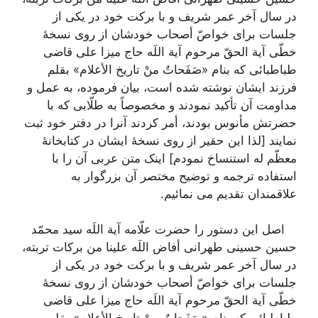
در سال آخر عمر شریف و با برکت خود در یکی از
جلسات برای خواصّ أصحاب خودشان از روی نسخۀ
خطّی آیة الحقّ مرحوم آیة اللَه حاج میزا علی قاضی
طباطبائی که بنام «صَفَحاتٌ منْ تاریخ الأعلام» بقلم
فرزند ایشان نوشته شده است، بیان فرموده، به عمل و
مداومت آن تأکید نمودند و مخصوصاً به طلّابی که با
حضرتش مأنوس بودند، أمر کردند آنرا در دفتر خود ثبت
نمایند [لذا این حقیر از روی نسخۀ ایشان در کتابخانۀ
معظّم له استنساخ نمودم] اینک متن عربی آن را با
استفاده ترجمه و توضیح مختصر آن بزرگوار به
علاقمندان تقدیم می نمائیم.
اصل این دستور را حضرت علّامه آیة اللَه سید محمّد
حسین حسینی طهرانی أفاض اللَه علینا من برکات تربته،
در سال آخر عمر شریف و با برکت خود در یکی از
جلسات برای خواصّ أصحاب خودشان از روی نسخۀ
خطّی آیة الحقّ مرحوم آیة اللَه حاج میزا علی قاضی