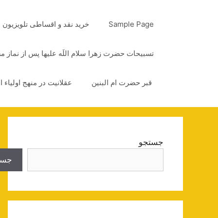
رش
ه
Sample Page
خرید نقد و اقساطی تلویزیون
حتوا
تسبیحات حضرت زهرا سلام اللَه علیها پس از نماز 
قبر حضرت ام البنین
عقلانیت در منهج اولیاء ا
جستجو
جست