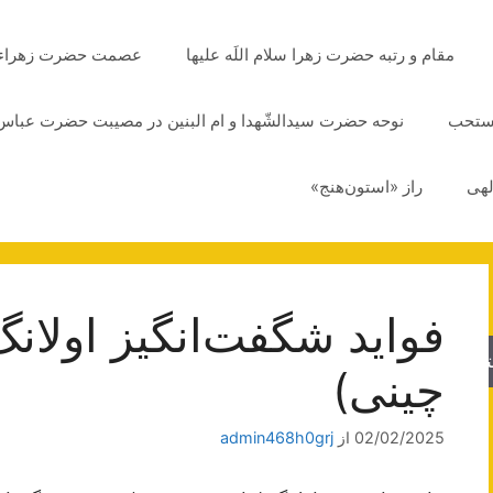
مقام و رتبه حضرت زهرا سلام اللَه علیها
عصمت حضرت زهراء سلا
مستحب
نوحه حضرت سیدالشّهدا و ام البنین در مصیبت حضرت عباس 
لهی
راز «استون‌هنج»
فواید شگفت‌انگیز اولان
جو
چینی)
02/02/2025
از
admin468h0grj