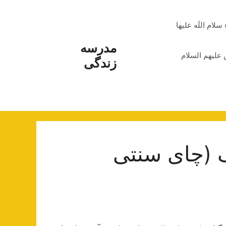
م اللَه علیها
مدرسه
علیهم السلام
زندگی
گ (چای سنتی