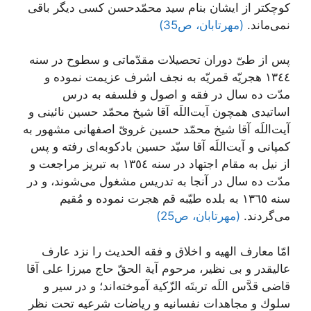
كوچكتر از ایشان بنام‌ سید محمّدحسن‌ كسى دیگر باقى
نمى‌ماند.
(مهرتابان، ص35)
پس از طىّ دوران تحصيلات مقدّماتى و سطوح در سنه
١٣٤٤ هجريّه قمريّه به نجف اشرف عزيمت نموده و
مدّت ده سال در فقه و اصول و فلسفه به درس
اساتيدى همچون آيت‌اللَه آقا شيخ محمّد حسين نائينى و
آيت‌اللَه آقا شيخ محمّد حسين غروىّ اصفهانى مشهور به
کمپانى و آيت‌اللَه آقا سيّد حسين بادکوبه‌اى ‌رفته و پس
از نيل به مقام اجتهاد در سنه ١٣٥٤ به تبريز مراجعت و
مدّت ده سال در آنجا به تدريس مشغول مى‌شوند، و در
سنه ١٣٦٥ به بلده طيّبه قم هجرت نموده و مُقيم
مى‌گردند.
(مهرتابان، ص25)
امّا معارف الهیه و اخلاق و فقه الحدیث را نزد عارف
عالیقدر و بى نظیر، مرحوم آیة الحقّ‌ حاج میرزا على آقا
قاضى‌ قدَّس اللَه تربتَه الزّكیة آموخته‌اند؛ و در سیر و
سلوك و مجاهدات نفسانیه و ریاضات شرعیه تحت نظر