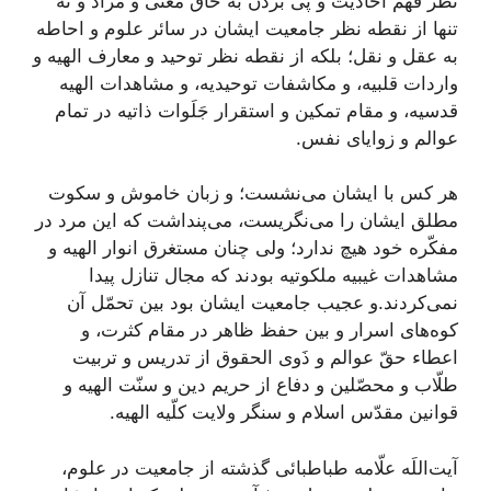
نظر فهم احادیث و پى بردن به حاقّ معنى و مراد و نه
تنها از نقطه نظر جامعیت ایشان در سائر علوم و احاطه
به عقل و نقل؛ بلكه از نقطه نظر توحید و معارف الهیه و
واردات قلبیه، و مكاشفات توحیدیه، و مشاهدات الهیه
قدسیه، و مقام تمكین و استقرار جَلَوات ذاتیه در تمام
عوالم و زوایاى نفس.
هر كس با ایشان مى‌نشست؛ و زبان خاموش و سكوت
مطلق ایشان را مى‌نگریست، مى‌پنداشت كه این مرد در
مفكّره خود هیچ ندارد؛ ولى چنان مستغرق انوار الهیه و
مشاهدات غیبیه ملكوتیه بودند كه مجال تنازل پیدا
نمى‌كردند.و عجیب جامعیت ایشان بود بین تحمّل آن
كوه‌هاى اسرار و بین حفظ ظاهر در مقام كثرت، و
اعطاء حقّ عوالم و ذَوى الحقوق از تدریس و تربیت‌
طلّاب و محصّلین و دفاع از حریم دین و سنّت الهیه و
قوانین مقدّس اسلام و سنگر ولایت كلّیه الهیه.
آيت‌اللَه علّامه طباطبائى‌ گذشته از جامعیت در علوم،