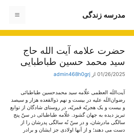
رش
ه
مدرسه زندگی
فهرست
حتوا
حضرت علامه آیت الله حاج
سید محمد حسین طباطبایی
01/26/2025
از
admin468h0grj
آیت‌اللَه العظمی علّامه سید محمدحسین طباطبائی
رضوان‌اللَه ‌علیه در بيست و نهم ذوالقعده هزار و سيصد
و بيست و يک هجريّه قمريّه، در روستاى شادگان از توابع
تبريز دیده به جهان گشود. علّامه طباطبائى‌ در سنّ پنج
سالگى مادرشان، و در سنّ نُه سالگى پدرشان را از
دست می دهند؛ و از آنها اولادى جز ایشان و برادر