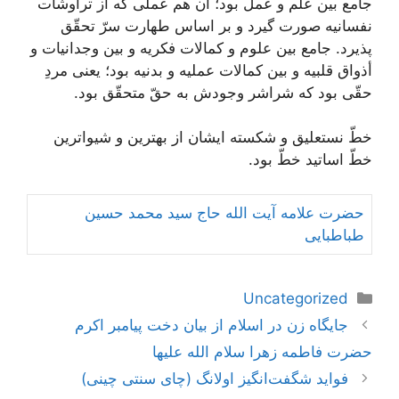
جامع بین علم و عمل بود؛ آن هم عملی كه از تراوشات
نفسانیه صورت گیرد و بر اساس طهارت سرّ تحقّق
پذیرد. جامع بین علوم و كمالات فكریه و بین وجدانیات و
أذواق قلبیه و بین كمالات عملیه و بدنیه بود؛ یعنى مردِ
حقّى بود كه شراشر وجودش به حقّ متحقّق بود.
خطّ نستعلیق و شكسته ایشان از بهترین و شیواترین
خطّ اساتید خطّ بود.
حضرت علامه آیت الله حاج سید محمد حسین
طباطبایی
دسته‌ها
Uncategorized
ناوبری
جایگاه زن در اسلام از بیان دخت پیامبر اکرم
نوشته‌ها
حضرت فاطمه زهرا سلام الله علیها
فواید شگفت‌انگیز اولانگ (چای سنتی چینی)