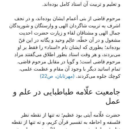
و تعلیم و تربیت آن استاد كامل بوده‌اند.
مرحوم قاضى از بنى أعمام ایشان بوده‌اند، و در نجف
اشرف به تربیت شاگردان الهى و وارستگان و شوریدگان
جمال الهى و مشتاقان لقاء و زیارت حضرت احدیت
مشغول و در آن خطّه، عالِم وحید و یگانه در این فنّ
بوده‌اند؛ بطوری كه ایشان نام «استاد» را فقط بر او
مى‌بردند، و هر وقت استاد بطور اطلاق مى‌گفتند مراد
مرحوم قاضى است؛ و گویا در مقابل مرحوم قاضى،
تمام اساتید دیگر با وجود آن مقام و عظمت علمى،
كوچك جلوه مى‌كردند.
(مهرتابان، ص22)
جامعیت علّامه طباطبایى در علم و
عمل‌
حضرت علّامه آیتى بود عظیم؛ نه تنها از نقطه نظر
فلسفه و احاطه به تفسیر قرآن كریم، و نه تنها از نقطه