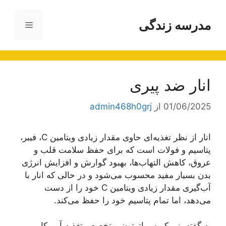
رش
ه
مدرسه زندگی
فهرست
حتوا
انار ضد پیری
01/06/2025
از
admin468h0grj
انار از نظر تغذیه‌ای حاوی مقدار زیادی ویتامین C، فیبر،
پتاسیم و فولات است که برای حفظ سلامت قلب و
عروق، کاهش التهاب‌ها، بهبود گوارش و افزایش انرژی
بدن بسیار مفید محسوب می‌شود و در حالی که انار با
آب‌گیری مقدار زیادی ویتامین C خود را از دست
می‌دهد، اما تمام پتاسیم خود را حفظ می‌کند.
به گفته پنی کریس اترتون، متخصص تغذیه آمریکایی،