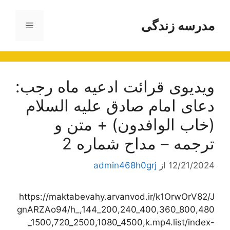
رش
ه
مدرسه زندگی
فهرست
حتوا
ویدیوی قرائت ادعیه ماه رجب:
دعای امام صادق علیه السلام
(خاب الوافدون) + متن و
ترجمه – مداح شماره 2
12/21/2024
از
admin468h0grj
https://maktabevahy.arvanvod.ir/k1OrwOrV82/J
gnARZAo94/h_,144_200,240_400,360_800,480
_1500,720_2500,1080_4500,k.mp4.list/index-