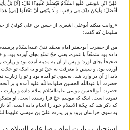
عَلِيِّ ابْنِ مُوسَی عَلَیهِ السَّلَامُ فَيُسَلِّمُ عَلَیهِ؟! قَالَ:
[لَا] بَلْ یأْتِ
أَفْضَلُ؛ وَلْیکنْ ذَلِک فِی رَجَبٍ؛ وَ لَا ینْبَغِی أَنْ تَفْعَلُوا [فِی] هَذَا ال
«روايت‌ ميکند أبوعلی اشعری از حَسن‌ بن‌ علی کوفيّ از حسين
سليمان‌ که‌ گفت‌:
من‌ از حضرت‌ أبوجعفر امام‌ محمّد تقيّ عليه‌السّلام‌ پرسيدم‌ را
داده‌ بود متمتّعاً با عمره‌، يعنی حجّ تمتّع‌ بجای آورده‌ بود، و 
صحيحاً بجای آورد؛ و پس‌ از آن‌ به‌ مدينه‌ آمده‌ بود و زيارت‌ رسو
آورده‌ بود، و سپس‌ با معرفت‌ به‌ حقّ تو و به‌ اينکه‌ تو حجّ
بايد از آن‌ در وارد شد، به‌سوی تو آمده‌ بود و تو را زيارت‌ نم
حضرت‌ أبا عبداللَه‌ الحسين‌ صلوات‌اللَه‌ عليه‌ آمده‌ و بر آنحض
حضرت‌ أبوالحسن‌ موسی عليه‌السّلام‌ سلام‌ داده‌ و زيارت‌ ن
نموده‌ است‌. اينک‌ که‌ موسم‌ حجّ فرا رسيده‌ است‌، او متمکن‌ 
که‌ ذکر شد که‌ حِجّة‌ الاسلام‌ خود را انجام‌ داده‌ است‌، آيا باز
به‌ سوی خراسان‌ برود و بر پدرت‌ عليّ بن‌ موسی عليهماالسّل
استحباب زيارت امام رضا عليه السلام در