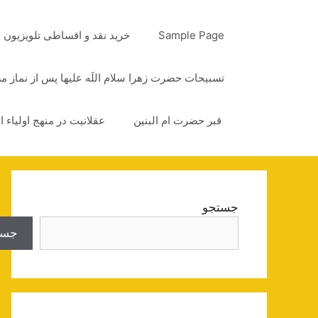
رش
ه
Sample Page
خرید نقد و اقساطی تلویزیون
حتوا
تسبیحات حضرت زهرا سلام اللَه علیها پس از نماز 
قبر حضرت ام البنین
عقلانیت در منهج اولیاء ا
جستجو
جست