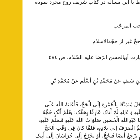
ط با این مساله در کتاب شریف روح مجرد نموده
جب المرجّب‌
ِ غير از حجّة‌الاسلام‌
در «کافی» ج‌ ٤، فروع‌، کتاب‌ الحجّ و المزار، در باب‌ فضل‌ زيارت‌ أبیالحسن‌ الرّضا عليه‌ السّلام‌، ص‌ ٥٨٤
ِ سَیفٍ عَنْ مُحَمَّدِ بْنِ أسْلَمَ عَنْ مُحَمَّدِ بْنِ
 مُتَمَتِّعًا بِالْعُمْرَةِ إلَی الْحَجِّ، فَأَعَانَهُ اللَه عَلَی
َیهِ وَ ءَالِهِ ثُمَّ أَتَاک عَارِفًا بِحَقِّک؛ یعْلَمُ أَنَّک حُجَّةُ
بَا عَبْدِاللَه الْحُسَینِ صَلَوَاتُ اللَه عَلَیهِ فَسَلَّمَ عَلَیهِ،
مَّ انْصَرَفَ إلَی بِلَادِهِ، فَلَمَّا کانَ فِی وَقْتِ الْحَجِّ
لَامِ یرْجِعُ أَیضًا فَیحُجُّ، أَوْ یخْرُجُ إلَی خُرَاسَانَ إلَی أَبِيک