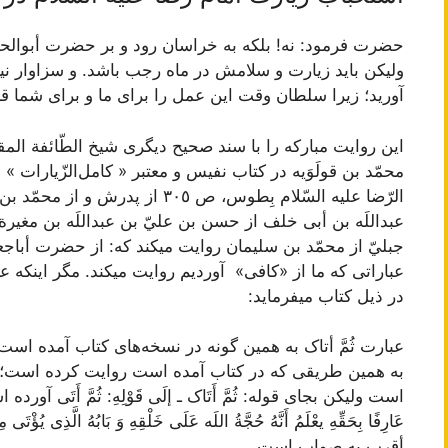
حضرت‌ فرمود: نه‌! بلکه‌ به‌ خراسان‌ رود و بر حضرت‌ أبوالحسن‌
وليکن‌ بايد زيارت‌ و سلامش‌ در ماه‌ رجب‌ باشد. و سزاوار ن
آوريد؛ زيرا سلطان‌ وقت‌ اين‌ عمل‌ را برای ما و برای شما ق
الرّضا عليه‌ السّلام‌ بِطوس‌، ص‌ ٣٠٥ 
عبداللَه‌ بن‌ أبی خلف‌ از حسن‌ بن‌ عليّ بن‌ عبداللَه‌ بن‌ مغير
جبليّ از محمّد بن‌ سليمان‌ روايت‌ ميکند که‌: از حضرت‌ أباجعفر
عباراتی که‌ ما از «کافی» آورديم‌ روايت‌ ميکند. مگر اينکه‌ عل
در ذيل‌ کتاب‌ ميفرمايد:
عبارت‌
ثُمَّ أتاک
به‌ همين‌ گونه‌ در نسخه‌های کتاب‌ آمده‌ است
به‌ همين‌ طريقی که‌ در کتاب‌ آمده‌ است‌ روايت‌ کرده‌ است‌؛
است‌ وليکن‌ بجای قوله‌:
ثُمَّ أَتَاک ـ إلَی قَوْلِهِ: ثُمَّ أَتَی
آورده‌ ا
عَارِفًا بِحَقِّهِ یعْلَمُ أَنَّهُ حُجَّةُ اللَه عَلَی خَلْقِهِ وَ بَابُهُ الَّذِی يُؤْتَی مِ
أقرب‌ به‌ صواب‌ است‌.