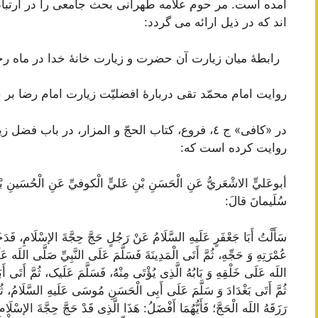
آمده است. مر حوم علامه طهرانی بحث جامعی را در ارتبا
اند که در ذیل ارائه می گردد:
رابطۀ ميان‌ زيارت‌ آن حضرت‌ و زيارت‌ خانۀ خدا در ماه‌ ر
روايت‌ امام‌ محمّد تقی دربارۀ افضليّت‌ زيارت‌ امام‌ رضا بر حجّ
روايت‌ کرده‌ است‌ که‌:
أبوعَليٍّ الاشْعَريُّ عَنِ الْحَسَنِ بْنِ عَليٍّ الْکوفيِّ عَنِ الْحُسَینِ بْن
سُلَیمانَ قالَ:
سَأَلْتُ أَبَا جَعْفَرٍ عَلَیهِ السَّلَامُ عَنْ رَجُلٍ حَجَّ حِجَّةَ الإسْلَامِ، فَدَخَلَ
عُمْرَتِهِ وَ حَجِّهِ، ثُمَّ أَتَی الْمَدِينَةَ فَسَلَّمَ عَلَی النَّبِيِّ صَلَّی اللَه عَل
اللَه عَلَی خَلْقِهِ وَ بَابُهُ الَّذِی يُؤْتَی مِنْهُ، فَسَلَّمَ عَلَیک، ثُمَّ أَتَی أَ
ثُمَّ أَتَی بَغْدَادَ وَ سَلَّمَ عَلَی أَبِی الْحَسَنِ مُوسَی عَلَیهِ السَّلَامُ، ثُ
رَزَقَهُ اللَه الْحَجَّ؛ فَأَيُّهُمَا أَفْضَلُ: هَذَا الَّذِی قَدْ حَجَّ حِجَّةَ الإسْ