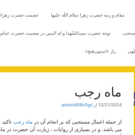
مقام و رتبه حضرت زهرا سلام اللَه علیها
عصمت حضرت زهراء سلا
مستحب
نوحه حضرت سیدالشّهدا و ام البنین در مصیبت حضرت عباس 
لهی
راز «استون‌هنج»
ماه رجب
جو
12/21/2024
از
admin468h0grj
از جمله اعمال مستحبی که بر انجام آن در
ماه رجب
تاکید 
می باشد. و در بسیاری از روایات ، زیارت آن حضرت در ماه