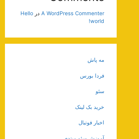
A WordPress Commenter
در
Hello
world!
مه پاش
فردا بورس
سئو
خرید بک لینک
اخبار فوتبال
آموزش سئو مبتدی