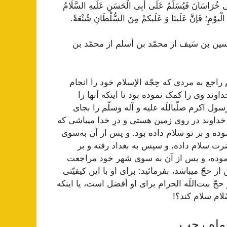
ی خُرَاسَانَ فَيُسَلِّمُ عَلَی أَبِی الْحَسَنِ عَلَیهِ السَّلَامُ
ْیوْمِ؛ فَإنَّ عَلَینَا وَ عَلَیکمْ مِنَ السُّلْطَانِ شُنْعَةً.
‌ بن‌ سَيف‌ از محمّد بن‌ أسلم‌ از محمّد بن‌
جع‌ به‌ مردی که‌ حِجّة‌ الإسلام‌ خود را انجام‌
خداوند وی را کمک‌ نموده‌ بود تا اينکه‌ آنها را
ل‌ اکرم‌ صلّیاللَه‌ عليه‌ و آله‌ وسلّم‌ را بجای
ت‌ خداوند در روی زمين‌ هستی و درِ خدا میباشی که‌
وده‌ و بر تو سلام‌ داده‌ بود. و پس‌ از آن‌ به‌سوی
رت‌ سلام‌ داده‌، و سپس‌ به‌ بغداد رفته‌ و بر
موده‌، و پس‌ از آن‌ به‌ سوی شهر خود مراجعت‌
از حجّ ميباشد، بفرمائيد: برای او با اين‌ کيفيّتی
 حجّ بيت‌اللَه‌ الحرام‌ برای او أفضل‌ است‌، يا اينکه‌
ام‌ سلام‌ کند؟!
 ماه رجب