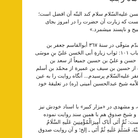
 عليه‌السّلام‌ سلام‌ کند البتّه‌ آن‌ افضل‌ است‌؛
يست‌ که‌ زيارت‌ آن‌ حضرت‌ را در امروز بجای
بيح‌ و ناپسند میشمرد.»
اين‌ روايت‌ مبارکه‌ را با سند صحيح‌ ديگری شيخ‌ الطّائفة‌ المقدّم‌ متوفّی در سنۀ ٣٦٧ أبوالقاسم‌ جعفر بن‌
محمّد بن‌ قولَوَیه‌ در کتاب‌ نفيس‌ و معتبر « کامل‌الزّيارات‌ » باب‌ ١٠١: ثواب‌ زيارةِ أبی الحَسن‌ عليّ بنِ موسَی
از پدرش‌ و از محمّد بن‌ حسن‌ و عليّ بن‌ حسين‌ جميعاً از سعد بن‌
ة‌ از حسين‌ بن‌ سيف‌ بن‌ عميرة‌ از محمّد بن‌ أسلم‌
 عليه‌السّلام‌ پرسيدم‌… آنگاه‌ روايت‌ را به‌ عين‌
اّمه‌ شيخ‌ عبدالحسين‌ أمينی (ره‌) در تعليقۀ خود
‌، و مشهدی در «مزار کبير» با اسناد خودش‌ نيز
 و شيخ‌ صدوق‌ هم‌ با همين‌ سند روايت‌ نموده‌
ست‌:
ثُمَّ أَتَی أَبَاک أَمِيرَالْمُؤْمِنِينَ عَلَیهِ السَّلَامُ
نْهُ، فَسَلَّمَ عَلَیهِ ثُمَّ أَتَی ـ إلخ‌؛
و آن‌ روايت‌ صدوق‌