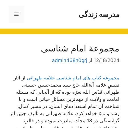
رش
ه
مدرسه زندگی
فهرست
حتوا
مجموعۀ امام شناسی
12/18/2024
از
admin468h0grj
مجموعه کتاب های امام شناسی علامه طهرانی
از آثار
نفیسِ علامه آیة‌الله حاج سید محمد‌حسین حسینی
طهرانی قدّس الله سرّه بوده که از آنجایی که مسئله
امامت و ولایت از مهم‌ترین مسائل حیاتی است و با
شناخت آن تمام استعدادهای انسان، در مسیر کمال،
رشد و نموّ خواهد کرد، علامه طهرانی به تألیف چنین اثر
گرانسنگی در 18 مجلّد، مبادرت نموده و در قالبِ
بحث‌های تفسیری، فلسفی، عرفانی، روایی، تاریخی و