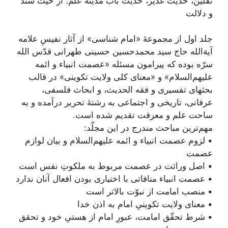
ثقلین، حدیث غدیر، حدیث باب مدینۀ علم؛ از حیث سند
و دلالت
جلد اول از مجموعۀ «امام شناسی» از آثار نفیسِ علامه
آیة‌الله حاج سید محمد‌حسین حسینی طهرانی قدّس الله
سرّه بوده که پیرامون مسئله «عصمت انبیاء و ائمه
علیهم‌السلام» و «معنای کلی ولایت تکوینی» در قالب
بحثهای تفسیری و فقه الحدیث، و ابحاث فلسفی،
عرفانی، تاریخی و اجتماعی به رشتۀ تحریر درآمده و به
ساحت علم و معرفت تقدیم شده است.
مهم‌ترین مباحث مندرج در این مجلّد:
• لزوم عصمت انبیاء و ائمه علیهم‌السلام و بیان لوازم
عصمت
• اصل وراثت در عصمت مربوط به ملکوتِ نفس است
• عصمت انبیاء منافاتی با اختیاری بودن افعال آنان ندارد
• منصب امامت از نبوّت بالاتر است
• معنای ولایت تکوینیِ امام به اذن خدا
• شرط تحقّق امامت، عبورِ امام از هستیِ خود و تحقق