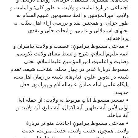
اجتماعی دربارۀ امامت و ولایت به طور کلی؛ و امامت و
ولایتِ امیرالمؤمنین و ائمۀ معصومین علیهم‌السلام به
طور جزئی، و همچنین نقد و بررسی آراء اهل سنّت، به
بحثهای استدلالی و علمی، و ابحاث حلّی و نقدی
پرداخته‌اند.
• مباحثی مبسوط پیرامونِ: عصمت و ولایت پیامبران و
ائمه علیهم‌السلام، شرح و بسط معنای ولایت تکوینی،
وصایت و اعلمیتِ امیرالمؤمنین علیه‌السلام، بحثی
مبسوط دربارۀ غدیر در چهار مجلد، شناخت شیعه، تقدم
شیعه در تدوین علوم، قیام‌های شیعه در زمان اهل‌بیت،
پایگاه علمی امام صادق علیه‌السلام و پیرامون جعل
حدیث.
• تفسیر مبسوط آیاتِ مربوط به ولایت: از جمله آیۀ
اولی‌الأمر، آیۀ تطهیر، آیۀ اِکمال، آیۀ تبلیغ، آیۀ ولایت و
آیۀ مباهله.
• مباحثی مبسوط پیرامونِ احادیث متواتر دربارۀ
ولایت: همچون حدیث ولایت، حدیث منزلت، حدیث