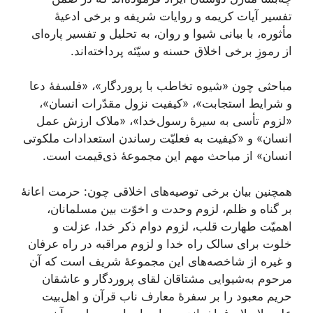
تفسیر آیات کریمه و روایات شریفه و برخی ادعیۀ
مأثوره، با بیانی شیوا و روان، به تحلیل و تفسیر پاره‌ای
از رموزِ برخی اخلاق حسنه و سیّئه پرداخته‌اند.
مباحثی چون «شیوه تخاطب با پروردگار»، «فلسفۀ دعا
و شرایط استجابت»، «کیفیت نزول مقدّرات انسان»،
«لزوم تأسی به سیرۀ رسول‌خدا»، «ملاک ارزش عمل
انسان» و «کیفیت به فعلیّت‌ رساندن استعدادات ملکوتی
انسان» از مباحث مهم این مجموعۀ ذی‌قیمت است.
همچنین بیان برخی توصیه‌های اخلاقی چون: حرمت اعانۀ
بر گناه و ظلم، لزوم وحدت و اخوّت بین مسلمانان،
اهمیّت طهارت قلب، لزوم دوام ذکر خدا، عزلت و
خلوت برای سالک راه خدا و لزوم مراقبه در راه عرفان
و غیره از شاخصه‌های این مجموعۀ شریف است که آن
مرحوم به‌شیوایی مشتاقان لقای پروردگار و عاشقان
حریم معبود را بر سفرۀ معارف ناب قرآن و اهل‌بیت