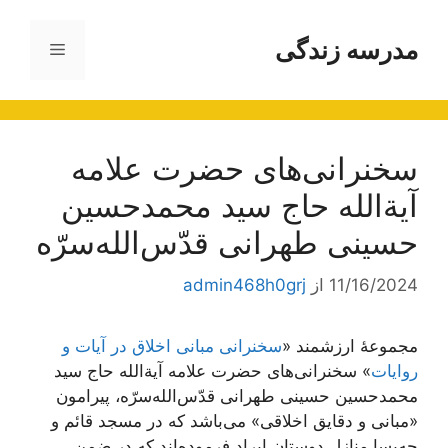
رش
ه
مدرسه زندگی
فهرست
حتوا
سخنرانی‌های حضرت علامه
آیة‌الله حاج سید محمدحسین
حسینی طهرانی قدّس‌الله‌سرّه
11/16/2024
از
admin468h0grj
مجموعۀ ارزشمند «
سخنرانی مبانی اخلاق در آیات و
روایات
» سخنرانی‌های حضرت علامه آیة‌الله حاج سید
محمدحسین حسینی طهرانی قدّس‌الله‌سرّه، پیرامون
«مبانی و دقایق اخلاقی» می‌باشد که در مسجد قائم و
چه‌بسا منازل دوستان ایراد فرموده‌اند که در ضمن