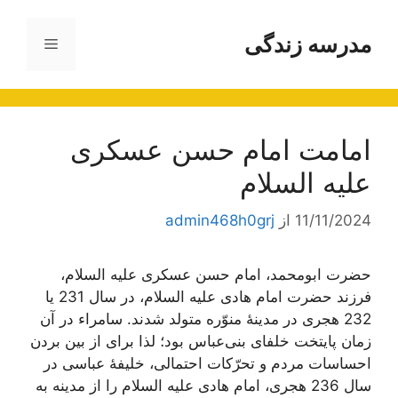
رش
ه
مدرسه زندگی
فهرست
حتوا
امامت امام حسن عسکری
علیه السلام
11/11/2024
از
admin468h0grj
حضرت ابومحمد، امام حسن عسکری علیه السلام،
فرزند حضرت امام هادی علیه السلام، در سال 231 یا
232 هجری در مدینۀ منوّره متولد شدند. سامراء در آن
زمان پایتخت خلفای بنی‌عباس بود؛ لذا برای از بین بردن
احساسات مردم و تحرّکات احتمالی، خلیفۀ عباسی در
سال 236 هجری، امام هادی علیه السلام را از مدینه به