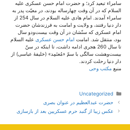
سامراء تبعید کرد؛ و حضرت امام حسن عسکری علیه
السلام که در آن وقت چهارساله بودند، در معیّت پدر به
سامراء آمدند. امام هادی علیه السلام در سال 254 از
دار دنیا رفتند، و ولایت و امامت به فرزندشان حضرت
امام عسکری که سنّشان در آن وقت بیست‌ودو سال
بود، منتقل شد. امامت
امام حسن عسکری
علیه السلام
تا سال 260 هجری ادامه داشت، تا اینکه در سنّ
بیست‌وهشت سالگی با سمّ «مُعتَمِد» (خلیفۀ عباسی) از
دار دنیا رحلت کردند.
منبع
مکتب وحی
دسته‌ها
Uncategorized
ناوبری
حضرت عبدالعظیم در عنوان بصری
نوشته‌ها
عکس زیبا از گنبد حرم عسکریین بعد از بازسازی