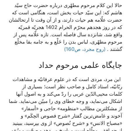
حالا اين كلام مرحوم مطهّرى درباره حضرت حاج سيّد
هاشم كه: اين سيّد حيات بخش است، هنگامى است كه
حضرت علّامه هم حيات دارند، و از آن وقت تا ارتحالشان
كه در روز هجدهم محرّم الحرام 1402 هجريّه قمريّه
واقع شد، شانزده سال فاصله است. تازه علّامه پس از
مرحوم مطهّرى، لباس بدن را خَلْع و به جامه بقا مخلّع
گشتند .
(روح مجرد، ص160)
جایگاه علمی مرحوم حداد
‏ اين مرد، مردى است كه در علوم عرفانيّه و مشاهدات
ربّانيّه، استاد كامل و صاحب نظر است؛ بسيارى از
كلمات محيى‌الدّين عربى را ردّ مي‌كند و به اصول آنها
اشكال می‌‏نمايد، و وجه خطاى وى را مبيّن می‌‏نمايد. شما
از مشكلترين مطالب «منظومه» حاجى و «أسفار»
آخوند و غامض‏‌ترين گفتار «شرح فصوص الحِكَم» و
«مصباح الانس» و «شرح نُصوص» از وى بپرسيد، ببينيد
از چه افقى مطّلع است و پاسخ مي‌دهد و صحّت و سُقم