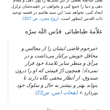
يعنى چنانچه بعضى از اين سنّی‌ها را پول دهى و مقام
دهى و دنيا را جمع كنى و بخواهى در عقيده‌‏شان تزلزل
ايجاد كنى، نخواهد شد؛ اين سيد هاشم در قضيه توحيد
ذات اقدس اين‏طور است.
(روح مجرد، ص 207)
علاّمۀ طباطبائی قدّس اللَه سرّه
«مرحوم قاضی ایشان را از مجالس و
محافل خویش برکنار می‌داشت و در
مرأیٰ و منظر سایر تلامذۀ خود قرار
نمی‌داد؛ همچون دُرّ قیمتی که او را درون
صندوق، از أنظار مخفی نگاه دارند تا
بتواند بهتر و بیشتر به حال و سلوک خود
بپردازد.»
(نفحات انس، ص23)