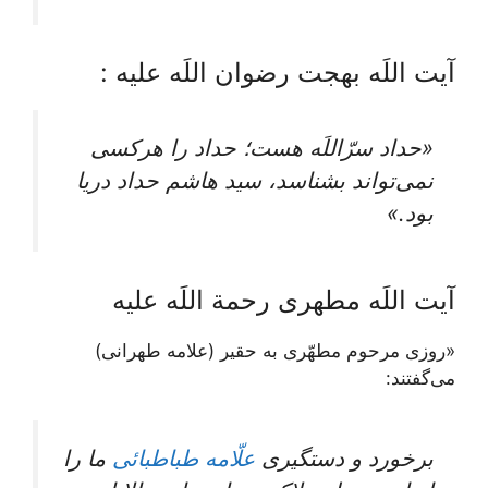
آیت اللَه بهجت رضوان اللَه علیه :
«حداد سرّاللَه هست؛ حداد را هرکسی
نمی‌تواند بشناسد، سید هاشم حداد دریا
بود.»
آیت اللَه مطهری رحمة اللَه علیه
«روزى مرحوم مطهّرى به حقير (علامه طهرانی)
مى‌گفتند:
برخورد و دستگيرى
علّامه طباطبائى
ما را