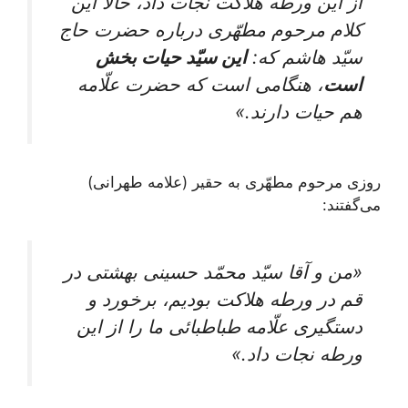
از اين ورطه هلاكت نجات داد، حالا اين
كلام مرحوم مطهّرى درباره حضرت حاج
سيّد هاشم كه:
اين سيّد حيات بخش
است
، هنگامى است كه حضرت علّامه
هم حيات دارند.»
روزى مرحوم مطهّرى به حقير (علامه طهرانی)
می‌‏گفتند:
«من و آقا سيّد محمّد حسينى بهشتى در
قم در ورطه هلاكت بوديم، برخورد و
دستگيرى علّامه طباطبائى ما را از اين
ورطه نجات داد.»