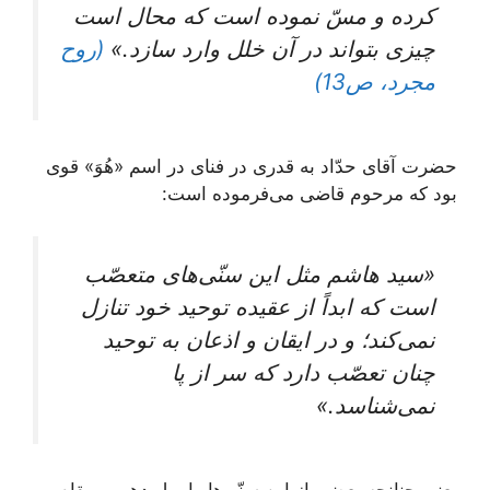
كرده و مسّ نموده است كه محال است
چيزى بتواند در آن خلل وارد سازد.»
(روح
مجرد، ص13)
حضرت آقاى حدّاد به قدرى در فناى در اسم «هُوَ» قوى
بود كه مرحوم قاضى می‌فرموده است:
«سيد هاشم مثل اين سنّی‌‏هاى متعصّب
است كه ابداً از عقيده توحيد خود تنازل
نمی‌‏كند؛ و در ايقان و اذعان به توحيد
چنان تعصّب دارد كه سر از پا
نمی‌‏شناسد.»