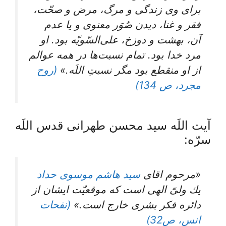
براى وى زندگى و مرگ، مرض و صحّت،
فقر و غنا، ديدن صُوَر معنوى و يا عدم
آن، بهشت و دوزخ، على‌السّويّه بود. او
مرد خدا بود. تمام نسبت‌ها در همه عوالم
از او منقطع بود مگر نسبتِ اللَه.»
(روح
مجرد، ص 134)
آیت اللَه سید محسن طهرانی قدس اللَه
سرّه:
«مرحوم اقای
سید هاشم موسوی حداد
يك ولىّ الهى است كه موقعيّت ايشان از
دائره فكر بشرى خارج است.»
(نفحات
انس، ص32)