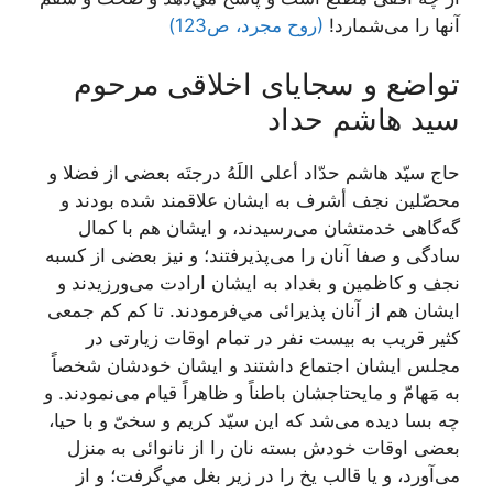
آنها را می‌شمارد!
(روح مجرد، ص123)
تواضع و سجایای اخلاقی مرحوم
سید هاشم حداد
حاج سيّد هاشم حدّاد أعلى اللَهُ درجتَه ‏بعضى از فضلا و
محصّلين نجف أشرف به ايشان علاقمند شده بودند و
گه‌گاهى خدمتشان می‌رسيدند، و ايشان هم با كمال
سادگى و صفا آنان را می‌‏پذيرفتند؛ و نيز بعضى از كسبه
نجف و كاظمين و بغداد به ايشان ارادت می‌‏ورزيدند و
ايشان هم از آنان پذيرائى مي‌فرمودند. تا كم كم جمعى
كثير قريب به بيست نفر در تمام اوقات زيارتى در
مجلس ايشان اجتماع داشتند و ايشان خودشان شخصاً
به مَهامّ و مايحتاجشان باطناً و ظاهراً قيام می‌‏نمودند. و
چه بسا ديده می‌‏شد كه اين سيّد كريم و سخىّ و با حيا،
بعضى اوقات خودش بسته نان را از نانوائى به منزل
می‌‏آورد، و يا قالب يخ را در زير بغل مي‌گرفت؛ و از