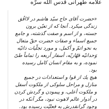
علامه طهرانی قدس اللَه سرّه
«حضرت آقاى حاج سيّد هاشم در لاافُق
زندگى ميكرد. آنجا كه از تعيّن برون
جسته، و از اسم و صفت گذشته، و جامع
جميع اسماء و صفات حضرت حقّ متعال
به نحو اتمّ و أكمل، و مورد تجلّيات ذاتيّه
وَحدانيّه قهّاريّه، أسفار أربعه را تماماً طىّ
نموده، و به مقام انسان كامل رسيده
بود.
هيچ يك از قوا و استعدادات در جميع
منازل و مراحل سلوكى از ملكوت أسفل
و ملكوت أعلى، و پيمودن و گردش كردن
در أدوار عالم لاهوت نبود، مگر آنكه در
وجود گرانقدرش به فعليّت رسيده بود.