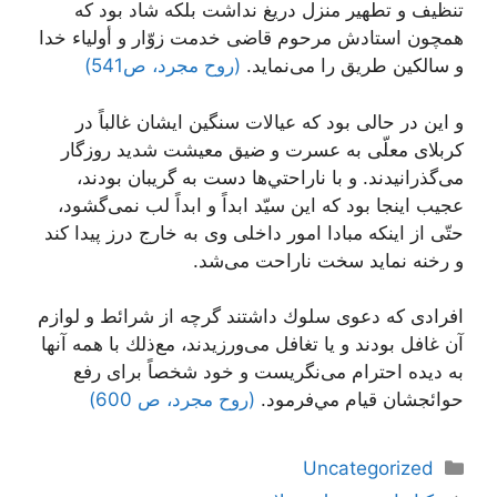
تنظيف و تطهير منزل دريغ نداشت بلكه شاد بود كه
همچون استادش مرحوم قاضى خدمت زوّار و أولياء خدا
و سالكين طريق را می‌نمايد.
(روح مجرد، ص541)
و اين در حالى بود كه عيالات سنگين ايشان غالباً در
كربلاى معلّى به عسرت و ضيق معيشت شديد روزگار
می‌‏گذرانيدند. و با ناراحتي‌ها دست به گريبان بودند،
عجيب اينجا بود كه اين سيّد ابداً و ابداً لب نمی‌‏گشود،
حتّى از اينكه مبادا امور داخلى وى به خارج درز پيدا كند
و رخنه نمايد سخت ناراحت می‌‏شد.
افرادى كه دعوى سلوك داشتند گرچه از شرائط و لوازم
آن غافل بودند و يا تغافل می‌‏ورزيدند، مع‌‏ذلك با همه آنها
به ديده احترام می‌‏نگريست و خود شخصاً براى رفع
حوائجشان قيام مي‌فرمود.
(روح مجرد، ص 600)
دسته‌ها
Uncategorized