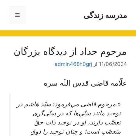
رش
ه
مدرسه زندگی
فهرست
حتوا
مرحوم حداد از دیدگاه بزرگان
11/06/2024
از
admin468h0grj
علّامه قاضی قدس اللَه سره
« مرحوم قاضى مي‌فرمود: سيّد هاشم در
توحيد مانند سنّي‌ها كه در سنّى‌گرى
تعصّب دارند، او در توحيد ذات حقّ
متعصّب است؛ و چنان توحيد را ذوق