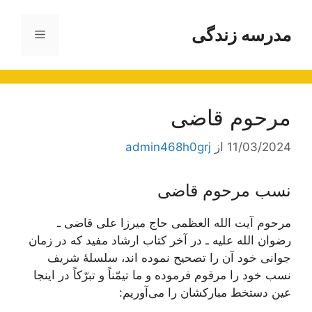
رش
ه
مدرسه زندگی
فهرست
حتوا
مرحوم قاضی
11/03/2024
از
admin468h0grj
نسب مرحوم قاضی
مرحوم آیت الله العظمی حاج میرزا علی قاضی ـ
رضوان الله علیه ـ در آخر کتاب ارشاد مفید که در زمان
جوانی خود آن را تصحیح نموده اند، سلسلۀ شریف
نسب خود را مرقوم فرموده و ما تیمّناً و تبرّکاً در اینجا
عین دستخط مبارکشان را می‌آوریم: