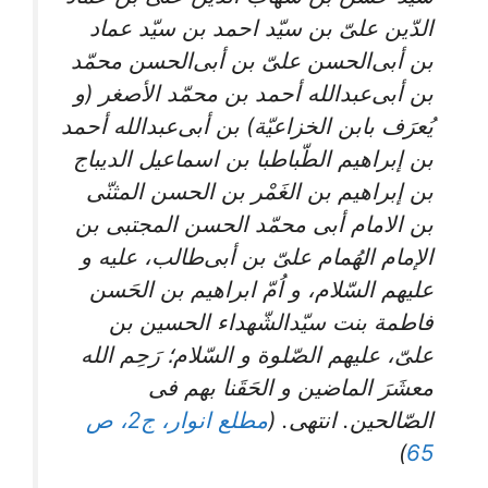
الدّین علیّ بن سیّد احمد بن سیّد عماد
بن أبی‌الحسن علیّ بن أبی‌الحسن محمّد
بن أبی‌عبدالله أحمد بن محمّد الأصغر (و
یُعرَف بابن الخزاعیّة) بن أبی‌عبدالله أحمد
بن إبراهیم الطّباطبا بن اسماعیل الدیباج
بن إبراهیم بن الغَمْر بن الحسن المثنّی
بن الامام أبی محمّد الحسن المجتبی بن
الإمام الهُمام علیّ بن أبی‌طالب، علیه و
علیهم السّلام، و اُمّ ابراهیم بن الحَسن
فاطمة بنت سیّدالشّهداء الحسین بن
علیّ، علیهم الصّلوة و السّلام؛ رَحِم الله
معشَرَ الماضین و الحَقَنا بهم فی
الصّالحین. انتهی. (
مطلع انوار، ج2، ص
)
65