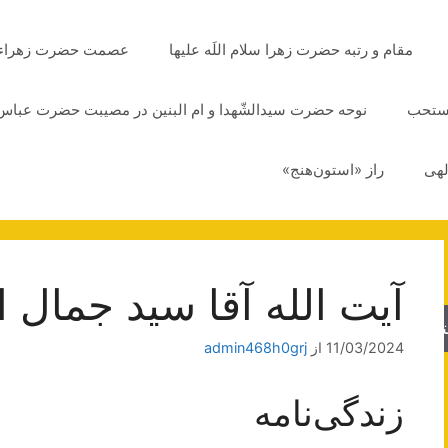
مقام و رتبه حضرت زهرا سلام اللَه علیها
عصمت حضرت زهراء سلا
مستحب
نوحه حضرت سیدالشّهدا و ام البنین در مصیبت حضرت عباس 
لهی
راز «استون‌هنج»
آیت الله آقا سید جمال‌ ا
جو
11/03/2024
از
admin468h0grj
زندگی‌نامه