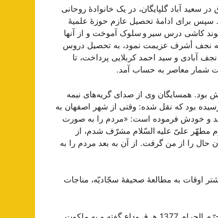
 1295 ه‍. ق در سعید آباد گلپایگان، در یک خانوادۀ روحانی
. سپس برای ادامۀ تحصیل عازم حوزۀ علمیۀ
خوند کاشی درس سیر و سلوک آموخت و از آنها
به نجف أشرف عزیمت نمود، به تحصیل دروس
ف آبادی و سید احمد کربلایی پرداخت، تا
ت شمار معاصر به حساب آمد.
یش بود. همسایگان وی از صدای گریه‌های نیمه
رسیده بود که نقل شده: وقتی از شهر اصفهان به
ید و خودش فرموده است: «مردم را به صورت
مطهّر علیّ علیه السّلام مشرّف شدم، از
ال را از من گرفت. از آن به بعد مردم را به
شتر اوقات به مطالعۀ صحیفۀ سجّادیّه، مناجات
سرانجام این عالم ربّانی کالبد تن را در عصر دوشنبه 29 محرّم الحرام 1377 ه‍. ق وداع گفته و به ملکوت