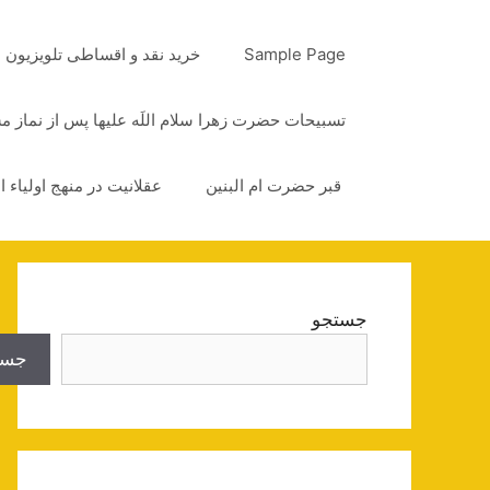
رش
ه
Sample Page
خرید نقد و اقساطی تلویزیون
حتوا
تسبیحات حضرت زهرا سلام اللَه علیها پس از نماز 
قبر حضرت ام البنین
عقلانیت در منهج اولیاء ا
جستجو
جست