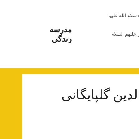
م اللَه علیها
مدرسه
علیهم السلام
زندگی
لدین گلپایگانی