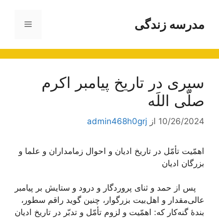
رش
ه
مدرسه زندگی
فهرست
حتوا
سیری در تاریخ پیامبر اکرم
صلّی اللَه
10/26/2024
از
admin468h0grj
اهمّیت تأمّل در تاریخ ادیان و احوال زمامداران و علما و
بزرگان ادیان
پس از حمد و ثنای پروردگار و درود و ستایش بر پیامبر
عالی‌مقدار و اهل‌بیت بزرگوار، چنین گوید راقم سطور،
بندۀ گنه‌کار که: اهمّیت و لزوم تأمّل و تدبّر در تاریخ ادیان