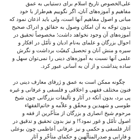
علی‌الخصوص تاریخ اسلام برای دستیابی به عمق
مفاهیم و آموزه‌های آنان، اگر نگوییم هم‌طراز با خود
مبانی و اصول مفاهیم آنها است، ولی باید اذعان نمود که
بدون توجّه به آن امکان وصول به حقائق و ادراک صحیح
آموزه‌های آن وجود نخواهد داشت؛ مخصوصاً تحقیق در
احوال بزرگان و علمای به‌نام ادیان و تأمّل در افکار و
سیره و منش آنان و تحصیل کیفیّت برداشت و نگرش
علمی آنها نسبت به آموزه‌های دینی را نمی‌توان سهل و
ساده پنداشت و از آن به آسانی عبور کرد.
چگونه ممکن است به عمق و ژرفای معارف دینی در
فنون مختلف فقهی و اخلاقی و فلسفی و عرفانی و غیره
پی برد، بدون آنکه در آثار و تألیفات بزرگانی چون شیخ
طوسی و شهیدین و محقّق و علاّمه و خاتم‌الفقهاء
مرحوم شیخ انصاری و بزرگان از متأخّرین از فقه و
اصول تأمّل و غور نمود؟! و نیز بدون تحقیق و تدقیق در
آثار فلسفی و حکمی و نیز عرفانی أعاظمی چون بوعلی
و فارابی و صدرالمتألّهین و حکمای متأخّر و آثار