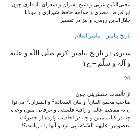
محیی‌الدّین عربی و شیخ إشراق و شعرای نامداری چون
ابن‌فارض مصری و خواجه حافظ شیرازی و مولانا
جلال‌الدین رومی، و نیز در تفسیر
تاریخ پیامبر – پیامبر اسلام
سیری در تاریخ پیامبر اکرم صلّی اللَه و علیه
و آله و سلّم – ج۱
26
از تألیفات مفسّرینی چون
3
2
1
صاحب
مجمع البیان
و
بیان السعادة
و
المیزان
،
می‌توا
ن به مفاهیم عالیه و راقیۀ فلسفی و عرفانی متون وحی،
چه در کتاب مبین و چه در احادیث وارده از حضرات
معصومین علیهم السّلام، پی برد و آنها را دریافت؟!