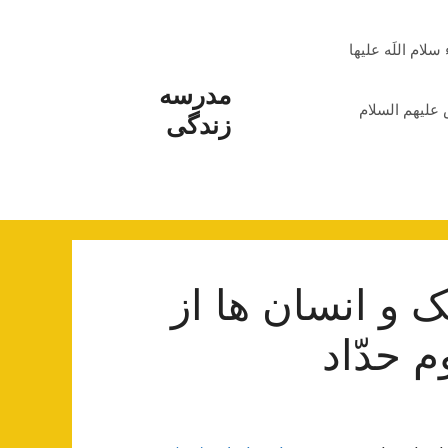
م اللَه علیها
مدرسه
علیهم السلام
زندگی
ک و انسان ها از
 حدّاد