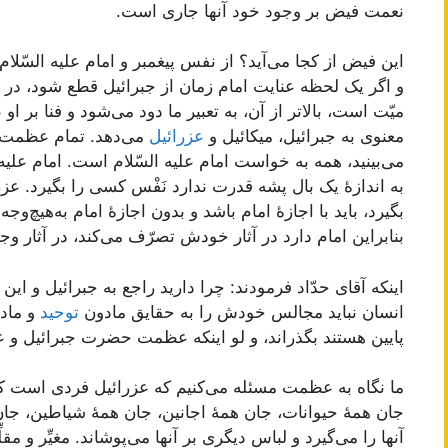
نعمت فیض بر وجود خود آنها جاری است.
این فیض از کجا می‌آید؟ از نفس پیغمبر و امام علیه السّلام 
و اگر یک لحظه عنایت امام زمان از جبرائیل قطع شود، در ه
میّت است، بالاتر از آن، به تعبیر ما دود می‌شود و فنا بر 
معنوی به جبرائیل، میکائیل و
عزرائیل
می‌دهد. تمام عظمت ج
می‌بینید، همه به خواست امام علیه السّلام است. امام علیه ا
به اندازۀ یک بال پشه قدرت ندارد نَفْس کسی را بگیرد. عزرا
بگیرد، باید با اجازۀ امام باشد و بدون اجازۀ امام به‌هیچ‌وجه 
بنابراین امام دارد در آثار خودش تصرّف می‌کند، در آثار 
اینکه آقای حدّاد فرمودند: چرا دارید راجع به جبرائیل و ا
انسان نباید مجالس خودش را به حقایق مادون
توحید
و ماد
پایین هستند بگذراند، و لو اینکه عظمت حضرت جبرائیل و ع
ما نگاه به عظمت مسئله می‌کنیم که عزرائیل فردی است
جان همۀ حیوانات، جان همۀ اجانین، جان همۀ شیاطین، جان 
آنها را می‌گیرد و لباس دیگری بر آنها می‌پوشاند. مغیِّر و مقل