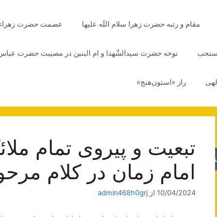
مقام و رتبه حضرت زهرا سلام اللَه علیها
عصمت حضرت زهراء سلا
مستحب
نوحه حضرت سیدالشّهدا و ام البنین در مصیبت حضرت عباس 
لهی
راز «استون‌هنج»
تبعیت و پیروی تمام ملائ
جو
امام زمان در کلام مرحوم
10/04/2024
از
admin468h0grj