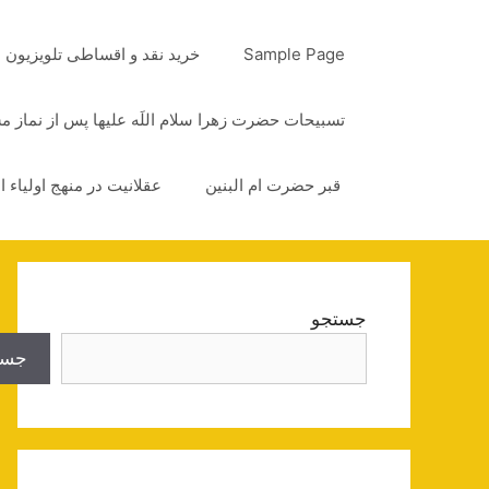
رش
ه
Sample Page
خرید نقد و اقساطی تلویزیون
حتوا
تسبیحات حضرت زهرا سلام اللَه علیها پس از نماز 
قبر حضرت ام البنین
عقلانیت در منهج اولیاء ا
جستجو
جست