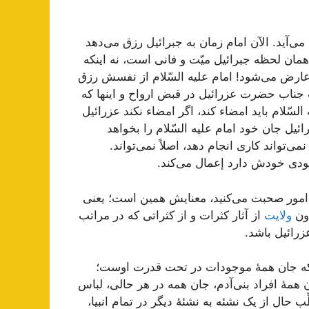
می‌آید. الآن امام زمان به جبرائیل رزق می‌دهد
مان لحظه جبرائیل میّت و فانی است، نه اینکه
او عارض می‌شود! امام علیه السّلام از نفسش رزق
ناب حضرت عزرائیل در قبض ارواح و اینها که
لسّلام باید امضاء کند، اگر امضاء نکند عزرائیل
ئیل جان خود امام علیه السّلام را بخواهد
نمی‌تواند کاری انجام دهد، اصلاً نمی‌تواند.
وجودی خودش دارد إعمال می‌کند.
ین امور صحبت می‌کنید، معنایش همین است؛ یعنی
ون
ولایت
از آثار کثرات و از کثراتی که در مراتب
زرائیل باشد.
 که جان همۀ موجودات در تحت قدرت اوست؛
همۀ افراد بنی‌آدم، جان همه در هر حالی، لباس
ِّب حال از یک نشئه به نشئۀ دیگر در تمام انبیا،