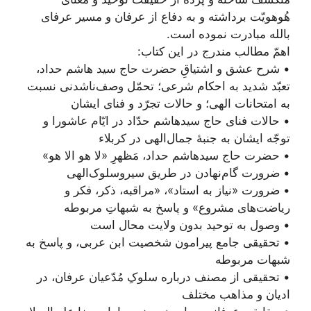
هُوهویّت برداشته و به دفاع از عرفان و مسیر عرفای
بالله مبادرت نموده است.
اهمّ مطالب مندرج در این کتاب:
• شرح عشق و اشتیاقِ حضرت حاج سید هاشم حداد،
تعبّد شدید به احکام شرعی؛ تحمّل وصف‌ناشدنی نسبت
به امتحانات الهی؛ و حالات تجرّد و فنای ایشان
• حالات فنای حاج سیدهاشم حدّاد در ایّام عاشورا و
توجّه ایشان به جنبۀ جمال‌الهی در کربلاء
• حضرت حاج سیدهاشم حداد، مَظهرِ «لا هو الا هو»
• ضرورت گام‌نهادن در طریق سیروسلوک‌الهی
• ضرورت «نیاز به استاد»، «مراقبه، ذکر، فکر و
ریاضت‌های مشروع» و پاسخ به شبهاتِ مربوطه
• وصول به توحید بدون ولایت محال است
• تحقیقی جامع پیرامون شخصیت ابن عربی، و پاسخ به
شبهات مربوطه
• تحقیقی از مصنف درباره سلوکِ مُدّعیان عرفان، در
ادیان و مذاهب مختلف