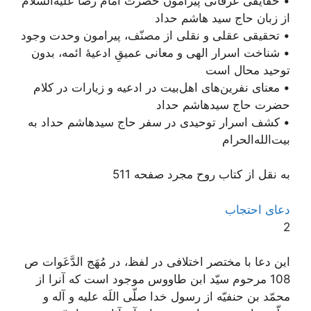
• حقایقی عرفانی پیرامون حضرت امام رضا علیه‌السلام
از زبان حاج سید هاشم حداد
• تحقیقی عقلی و نقلی از مصنّف، پیرامون وحدت وجود
• شناخت اسرار الهی و معانی عمیقِ ادعیۀ ائمه، بدون
توحید محال است
• معنای نفرین‌های اهل‌بیت در ادعیه و زیارات در کلام
حضرت حاج سید‌هاشم حداد
• کشف اسرار توحیدی در سفر حاج سید‌هاشم حداد به
بیت‌الله‌الحرام
به نقل از کتاب روح مجرد صفحه 511
دعای احتجاب
2
اين دعا با مختصر اختلافى در لفظ، در مُهَج الدَّعَوات ص
108 مرحوم سيّد ابن طاووس موجود است كه آنرا از
محمّد بن حنفيّه از رسول خدا صلّى اللَه عليه و آله و