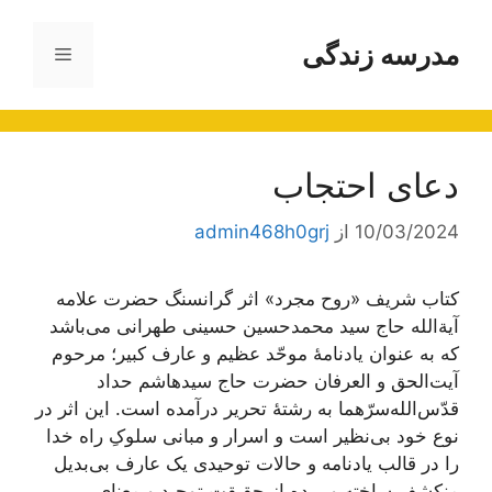
رش
ه
مدرسه زندگی
فهرست
حتوا
دعای احتجاب
10/03/2024
از
admin468h0grj
کتاب شریف «روح مجرد» اثر گرانسنگ حضرت علامه
آیة‌الله حاج سید محمدحسین حسینی طهرانی می‌باشد
که به عنوان یادنامۀ موحّد عظیم و عارف کبیر؛ مرحوم
آیت‌الحق و العرفان حضرت حاج سید‌هاشم حداد
قدّس‌الله‌سرّهما به رشتۀ تحریر درآمده است. این اثر در
نوع خود بی‌نظیر است و اسرار و مبانی سلوکِ راه خدا
را در قالب یادنامه و حالات توحیدی یک عارف بی‌بدیل
منکشف ساخته و پرده از حقیقت توحید و معنای