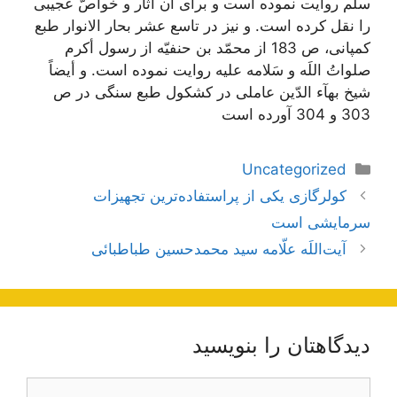
سلّم روايت نموده است و براى آن آثار و خواصّ عجيبى
را نقل كرده است. و نيز در تاسع عشر بحار الانوار طبع
كمپانى، ص 183 از محمّد بن حنفيّه از رسول أكرم
صلواتُ اللَه و سَلامه عليه روايت نموده است. و أيضاً
شيخ بهآء الدّين عاملى در كشكول طبع سنگى در ص
303 و 304 آورده است
دسته‌ها
Uncategorized
ناوبری
کولرگازی یکی از پراستفاده‌ترین تجهیزات
نوشته‌ها
سرمایشی است
آیت‌اللَه علّامه سید محمدحسین طباطبائی
دیدگاهتان را بنویسید
دیدگاه