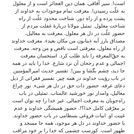
است!. سیر آفاقی، همان دین العجائز است و از معلول
به علّت رسیدن!. معرفت تمام موجودات به خداوند از
پشت پرده و از راه دور. شناخت محدود علّت از راه
شناخت معلول. تمثیل مولانا دربارۀ غفلت مردم از
حضور علّت در دل هر معلول. معرفت به معالیل،
مصداق بارز آیه ﴿يناىون من مكان بعيد﴾. معرفت خداوند
از راه معلول، معرفتی است ناقص و من وجه. معرفت
به حقّ‌المعرفة را باید طلب کرد. استحسان معرفت
اجمالی و عدم رجحان آن نزد شارع. خدا را باید در همه
جا دید، چشم بگشا و ببین!. تفسیر حدیث امیرالمؤمنین
در باب رؤیت خداوند در همه چیز. تفسیر فقراتی از ذیل
دعای عرفه. حضور ذات حق در دل هر شیء. نور چراغ
معالیل، وامدار نور خورشید عالمتاب. تمثیلی در باب
راه‌جویان به معرفت اجمالی. غیر خدا را چه توان است
بر معرّفی کامل خدا؟!. حضور همیشگی خداوند و عدم
غیبت او. ابیات فروغی بسطامی در باب حضور خداوند.
با حضور خداوند در دل هر موجود، همه جا مسجد و
طهور است. کورست چشمی که خدا را بر خود مراقب