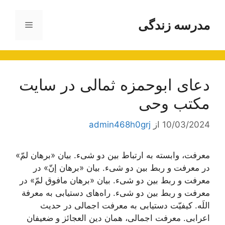
رش
ه
مدرسه زندگی
فهرست
حتوا
دعای ابوحمزه ثمالی در سایت
مکتب وحی
10/03/2024
از
admin468h0grj
معرفت، وابسته به ارتباط بین دو شیء. بیان «برهان لمّ»
در معرفت و ربط بین دو شیء. بیان «برهان إنّ» در
معرفت و ربط بین دو شیء. بیان «برهان مافوق لمّ» در
معرفت و ربط بین دو شیء. راه‌های دستیابی به معرفة
اللَه. کیفیّت دستیابی به معرفت اجمالی در حدیث
اعرابی. معرفت اجمالی، همان دین العجائز و ضعیفان