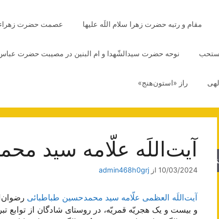
مقام و رتبه حضرت زهرا سلام اللَه علیها
عصمت حضرت زهراء سلا
مستحب
نوحه حضرت سیدالشّهدا و ام البنین در مصیبت حضرت عباس 
لهی
راز «استون‌هنج»
آیت‌اللَه علّامه سید م
جو
10/03/2024
از
admin468h0grj
آیت‌اللَه العظمی علّامه سید محمدحسین طباطبائی
رضوان‌ال
و بيست و يک هجريّه قمريّه، در روستاى شادگان از توابع تبر