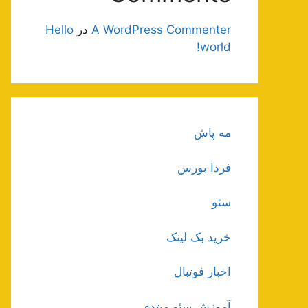
A WordPress Commenter
در
Hello
world!
مه پاش
فردا بورس
سئو
خرید بک لینک
اخبار فوتبال
آموزش سئو مبتدی