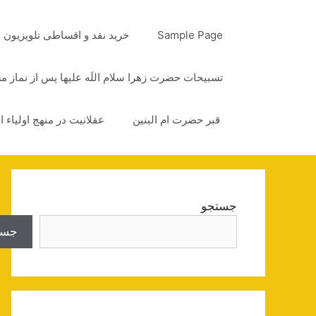
رش
ه
Sample Page
خرید نقد و اقساطی تلویزیون
حتوا
تسبیحات حضرت زهرا سلام اللَه علیها پس از نماز 
قبر حضرت ام البنین
عقلانیت در منهج اولیاء ا
جستجو
جست