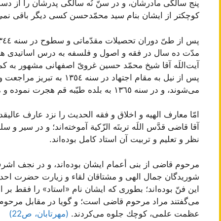
پنج سالگى مادرشان، و در سنّ نُه سالگى پدرشان را از دست 
كوچكتر از ایشان بنام‌ سید محمّدحسن‌ كسى دیگر باقى نمى
مدّت ده سال در فقه و اصول و فلسفه به درس اساتيدى همچو
آيت‌اللَه آقا شيخ محمّد حسين غروىّ اصفهانى مشهور به کمپان
پس از نيل به مقام اجتهاد در س
مى‌شوند، و در سنه ١٣٦٥ به بلده طيّبه قم هجرت نموده و مُقيم مى‌گردند.
امّا معارف الهیه و اخلاق و فقه الحدیث را نزد عارف عالیقد
آقا قاضى‌ قدَّس اللَه تربتَه الزّكیة آموخته‌اند؛ و در سیر
نظر و تعلیم و تربیت آن استاد كامل بوده‌اند.
مرحوم قاضى از بنى أعمام ایشان بوده‌اند، و در نجف اشر
شوریدگان جمال الهى و مشتاقان لقاء و زیارت حضرت احدیت
این فنّ بوده‌اند؛ بطوری كه ایشان نام «استاد» را فقط بر 
مى‌گفتند مراد مرحوم قاضى است؛ و گویا در مقابل مرحوم ق
عظمت علمى، كوچك جلوه مى‌كردند.
(مهرتابان، ص22)