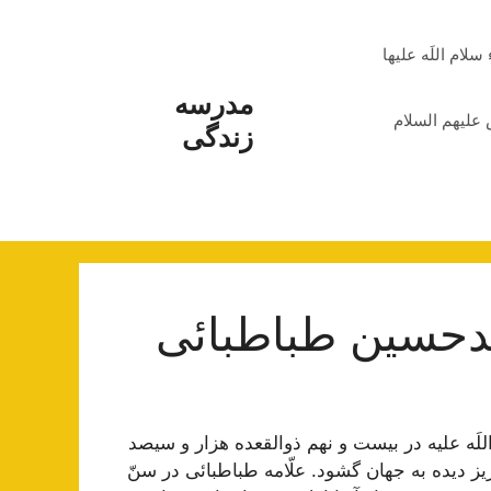
م اللَه علیها
مدرسه
علیهم السلام
زندگی
حمدحسین طباطبائی
لَه ‌علیه در بيست و نهم ذوالقعده هزار و سيصد
يز دیده به جهان گشود. علّامه طباطبائى‌ در سنّ