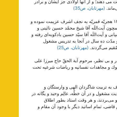
می دهند؛ و از آنها اولادى جز ایشان و برادر
‌ماند.
(مهرتابان، ص35)
پس از طىّ دوران تحصيلات مقدّماتى و سطوح در سنه ١٣٤٤ هجريّه قمريّه به نجف اشرف عزيمت نموده و
ن آيت‌اللَه آقا شيخ محمّد حسين نائينى و
ى و آيت‌اللَه آقا سيّد حسين بادکوبه‌اى ‌رفته و
نه ١٣٥٤ به تبريز مراجعت و مدّت ده سال در آنجا به تدريس مشغول
(مهرتابان، ص25)
ر و بى نظیر، مرحوم آیة الحقّ‌ حاج میرزا على
 و سلوك و مجاهدات نفسانیه و ریاضات شرعیه تحت
ف به تربیت شاگردان الهى و وارستگان و
 مشغول و در آن خطّه، عالِم وحید و یگانه در
او مى‌بردند، و هر وقت استاد بطور اطلاق
اضى، تمام اساتید دیگر با وجود آن مقام و