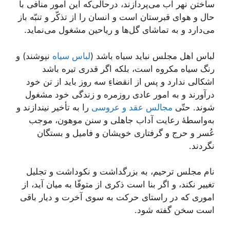
ساختن نهر آب می‌پردازند، در‌حالی‌که این امور منافی با
حال و هوای قبرستان است و انسان را از تذکّر و تنبّه باز
می‌دارد و به تماشای گل‌ها و ریاحین مشغول می‌نماید.
لباس اهل مجلس نباید سیاه باشد (
لباس سیاه
نپوشند) و
رنگ سیاه مکروه است، بلکه اگر قدری تیره باشد
اشکالی ندارد و پس از انقضاءِ سه روز باید از تن خود
درآورند و به امور عادی روزمره و زندگی خود مشغول
شوند. حتّی
مجالس عقد و عروسی
را به تأخیر نیندازند و
به‌واسطۀ رعایت آداب جاهلی و سنن موهون، موجب
عُسر و حرج و گرفتاری خویشان و فامیل و بستگان
نگردند.
نام مجلس ترحیم، به بزرگداشت و نکوداشت و تجلیل
تغییر نکند، و اگر بنا است ذکری از متوفّا به میان آید، از
اموری که در راستای حرکت به سوی آخرت و دیار باقی
است سخن گفته شود.