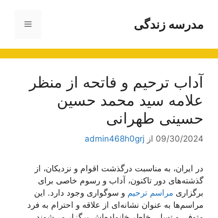
رش
ه
مدرسه زندگی
فهرست
حتوا
آداب ترحیم و فاتحه از منظر
علامه سید محمد حسین
حسینی طهرانی
09/30/2024
از
admin468h0grj
در ایران، به مناسبت درگذشت اقوام و نزدیکان، از
گذشته‌های دور تاکنون، آداب و رسوم خاصی برای
برگزاری
مراسم ترحیم
و سوگواری وجود دارد. این
مراسم‌ها به عنوان نشانه‌ای از علاقه و احترام به فرد
متوفی و تسلی خاطر خانواده‌اش برگزار می‌شوند.