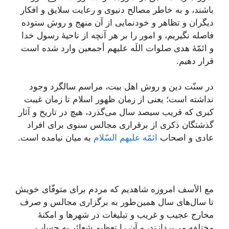
باشند، و به خاطر مصالح دنیوی و رعایت سلایق و افکار
دیگران و تظاهر و خودنمایی از آن منهج و روش ستوده
فاصله نگیریم، و امور را بر هر آنچه از ناحیۀ رسول خدا
و ائمّۀ هدی صلوات اللَه علیهم أجمعین وارد شده است
قرار دهیم.
در سنّت دین و روش اهل بیت، مراسم سالگرد وجود
نداشته است؛ یعنی از زمان ظهور اسلام تا زمان غیبت
کبری که قریب سیصد سال می‌گذرد، هیچ در تاریخ و آثار
گذشتگان ذکری از برقراری مجالس سنوی برای افراد
عادی و اصحاب
ائمّه علیهم السّلام
به میان نیامده است.
مع الأسف امروزه شاهدیم که مردم برای متوفّای خویش
تا سال‌های سال همین‌طور به برگزاری مجالس و صرف
مخارج عجیب و غریب و تبلیغات در شهرها و امکنۀ
مختلفه می‌پردازند، و آن را تعظیم شعائر به حساب