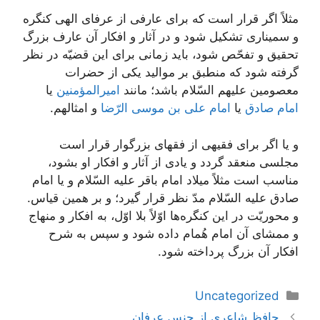
مثلاً اگر قرار است که برای عارفی از عرفای الهی کنگره
و سمیناری تشکیل شود و در آثار و افکار آن عارف بزرگ
تحقیق و تفحّص شود، باید زمانی برای این قضیّه در نظر
گرفته شود که منطبق بر موالید یکی از حضرات
معصومین علیهم السّلام باشد؛ مانند
امیر‌المؤمنین
یا
امام صادق
یا
امام علی بن موسی الرّضا
و امثالهم.
و یا اگر برای فقیهی از فقهای بزرگوار قرار است
مجلسی منعقد گردد و یادی از آثار و افکار او بشود،
مناسب است مثلاً میلاد امام باقر علیه السّلام و یا امام
صادق علیه السّلام مدّ نظر قرار گیرد؛ و بر همین قیاس.
و محوریّت در این کنگره‌ها اوّلاً بلا اوّل، به افکار و منهاج
و ممشای آن امام هُمام داده شود و سپس به شرح
افکار آن بزرگ پرداخته شود.
دسته‌ها
Uncategorized
ناوبری
حافظ شاعری از جنس عرفان