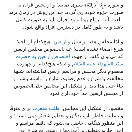
و سوره ﴿إِنَّا أَنزَلنَهُ﴾ سپری نمایند؛ و از پخش قرآن به
صورت جزوه خودداری گردد، چه این روش در زمان یزید
ـ لعنه اللَه ـ رواج پیدا نمود. قرآن باید به صورت کامل
باشد و به طور کامل در دسترس افراد واقع شود.
و امّا مجلس هفت و سال و
اربعین
، هیچ‌کدام از ناحیۀ
شرع امضاء نشده است؛ علی‌الخصوص مجلس اربعین
که می‌توان گفت از جهت
اختصاص اربعین به حضرت
سیّد الشّهداء علیه السّلام
و اینکه هیچ‌کدام از چهارده
معصومِ دیگر مجلس و مراسم اربعین نداشته‌اند، شبهۀ
مخالفت با شرع و عدم رضایت شارع را داشته باشد. و
بناءً علی هذا باید از تشکیل این مجالس علی‌الخصوص
از مجلس اربعین جداً خودداری نمود.
مقصود از تشکیل این مجالس،
طلب مغفرت
برای متوفّا
و تسلیت خاطر بازماندگان و تعظیم شعائر دینی است؛ و
این منظور هنگامی حاصل می‌شود که دقیقاً مراسم و
امور جاریه منطبق بر آموزه‌ها و دستورات شرع انور