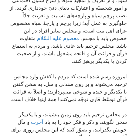
شود؛ و از تعریف و تمجید متوفّا و شرح شئون اجتماعی
و امور شخصیّه و اعتباریّات دنیای دنیّ خودداری گردد. از
نصب پرچم سیاه و پارچه‌های تسلیت و تعزیت جدّاً
جلوگیری به عمل آید؛ زیرا پرچم و پارچۀ سیاه مخصوص
عزای اهل‌ بیت است، و مجلس سایر افراد در این
خصوص باید با مجلس
معصوم علیه السّلام
متفاوت
باشد. مجلس ترحیم باید عادی باشد، و مردم به استماع
قرآن و قرائت آن و فاتحه مشغول باشند، و از صحبت
کردن با یکدیگر پرهیز کنند.
امروزه رسم شده است که مردم با کفش وارد مجلس
ترحیم می‌شوند و بر روی صندلی و مبل، به سخن گفتن
با یکدیگر و خنده و شوخی می‌پردازند؛ و اصلاً به قرائت
قرآن توسّط قاری توجّه نمی‌کنند! همۀ اینها خلاف است.
در مجلس ترحیم باید روی زمین بنشینند، و با یکدیگر
سخن نگویند، و ذکر و فکر خود را به یاد
آخرت
و مآل
خویش بگذرانند، و تصوّر کنند که این مجلس روزی برای