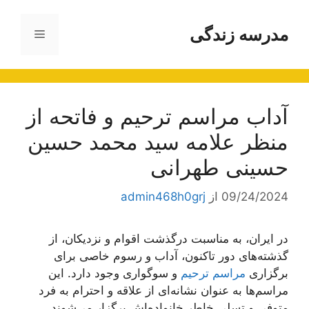
رش
ه
مدرسه زندگی
فهرست
حتوا
آداب مراسم ترحیم و فاتحه از
منظر علامه سید محمد حسین
حسینی طهرانی
09/24/2024
از
admin468h0grj
در ایران، به مناسبت درگذشت اقوام و نزدیکان، از
گذشته‌های دور تاکنون، آداب و رسوم خاصی برای
برگزاری
مراسم ترحیم
و سوگواری وجود دارد. این
مراسم‌ها به عنوان نشانه‌ای از علاقه و احترام به فرد
متوفی و تسلی خاطر خانواده‌اش برگزار می‌شوند.