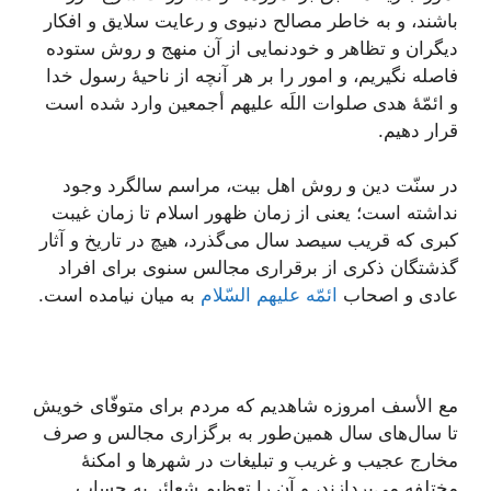
باشند، و به خاطر مصالح دنیوی و رعایت سلایق و افکار
دیگران و تظاهر و خودنمایی از آن منهج و روش ستوده
فاصله نگیریم، و امور را بر هر آنچه از ناحیۀ رسول خدا
و ائمّۀ هدی صلوات اللَه علیهم أجمعین وارد شده است
قرار دهیم.
در سنّت دین و روش اهل بیت، مراسم سالگرد وجود
نداشته است؛ یعنی از زمان ظهور اسلام تا زمان غیبت
کبری که قریب سیصد سال می‌گذرد، هیچ در تاریخ و آثار
گذشتگان ذکری از برقراری مجالس سنوی برای افراد
عادی و اصحاب
ائمّه علیهم السّلام
به میان نیامده است.
مع الأسف امروزه شاهدیم که مردم برای متوفّای خویش
تا سال‌های سال همین‌طور به برگزاری مجالس و صرف
مخارج عجیب و غریب و تبلیغات در شهرها و امکنۀ
مختلفه می‌پردازند، و آن را تعظیم شعائر به حساب