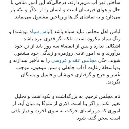
ساختن نهر آب می‌پردازند، در‌حالی‌که این امور منافی با
حال و هوای قبرستان است و انسان را از تذکّر و تنبّه باز
می‌دارد و به تماشای گل‌ها و ریاحین مشغول می‌نماید.
لباس اهل مجلس نباید سیاه باشد (
لباس سیاه
نپوشند) و
رنگ سیاه مکروه است، بلکه اگر قدری تیره باشد
اشکالی ندارد و پس از انقضاءِ سه روز باید از تن خود
درآورند و به امور عادی روزمره و زندگی خود مشغول
شوند. حتّی
مجالس عقد و عروسی
را به تأخیر نیندازند و
به‌واسطۀ رعایت آداب جاهلی و سنن موهون، موجب
عُسر و حرج و گرفتاری خویشان و فامیل و بستگان
نگردند.
نام مجلس ترحیم، به بزرگداشت و نکوداشت و تجلیل
تغییر نکند، و اگر بنا است ذکری از متوفّا به میان آید، از
اموری که در راستای حرکت به سوی آخرت و دیار باقی
است سخن گفته شود.