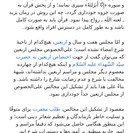
و سوره ﴿إِنَّا أَنزَلنَهُ﴾ سپری نمایند؛ و از پخش قرآن به
صورت جزوه خودداری گردد، چه این روش در زمان یزید
ـ لعنه اللَه ـ رواج پیدا نمود. قرآن باید به صورت کامل
باشد و به طور کامل در دسترس افراد واقع شود.
و امّا مجلس هفت و سال و
اربعین
، هیچ‌کدام از ناحیۀ
شرع امضاء نشده است؛ علی‌الخصوص مجلس اربعین
که می‌توان گفت از جهت
اختصاص اربعین به حضرت
سیّد الشّهداء علیه السّلام
و اینکه هیچ‌کدام از چهارده
معصومِ دیگر مجلس و مراسم اربعین نداشته‌اند، شبهۀ
مخالفت با شرع و عدم رضایت شارع را داشته باشد. و
بناءً علی هذا باید از تشکیل این مجالس علی‌الخصوص
از مجلس اربعین جداً خودداری نمود.
مقصود از تشکیل این مجالس،
طلب مغفرت
برای متوفّا
و تسلیت خاطر بازماندگان و تعظیم شعائر دینی است؛ و
این منظور هنگامی حاصل می‌شود که دقیقاً مراسم و
امور جاریه منطبق بر آموزه‌ها و دستورات شرع انور