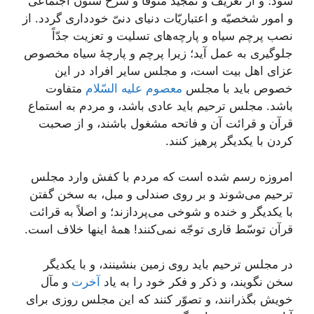
شود؛ و از تعریف و تمجید متوفّا و شرح شئون اجتماعی
و امور شخصیّه و اعتباریّات دنیای دنیّ خودداری گردد. از
نصب پرچم سیاه و پارچه‌های تسلیت و تعزیت جدّاً
جلوگیری به عمل آید؛ زیرا پرچم و پارچۀ سیاه مخصوص
عزای اهل‌ بیت است، و مجلس سایر افراد در این
خصوص باید با مجلس
معصوم علیه السّلام
متفاوت
باشد. مجلس ترحیم باید عادی باشد، و مردم به استماع
قرآن و قرائت آن و فاتحه مشغول باشند، و از صحبت
کردن با یکدیگر پرهیز کنند.
امروزه رسم شده است که مردم با کفش وارد مجلس
ترحیم می‌شوند و بر روی صندلی و مبل، به سخن گفتن
با یکدیگر و خنده و شوخی می‌پردازند؛ و اصلاً به قرائت
قرآن توسّط قاری توجّه نمی‌کنند! همۀ اینها خلاف است.
در مجلس ترحیم باید روی زمین بنشینند، و با یکدیگر
سخن نگویند، و ذکر و فکر خود را به یاد
آخرت
و مآل
خویش بگذرانند، و تصوّر کنند که این مجلس روزی برای