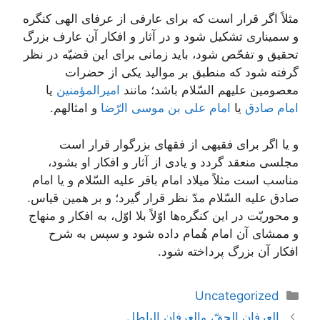
مثلاً اگر قرار است که برای عارفی از عرفای الهی کنگره
و سمیناری تشکیل شود و در آثار و افکار آن عارف بزرگ
تحقیق و تفحّص شود، باید زمانی برای این قضیّه در نظر
گرفته شود که منطبق بر موالید یکی از حضرات
معصومین علیهم السّلام باشد؛ مانند
امیر‌المؤمنین
یا
امام صادق
یا
امام علی بن موسی الرّضا
و امثالهم.
و یا اگر برای فقیهی از فقهای بزرگوار قرار است
مجلسی منعقد گردد و یادی از آثار و افکار او بشود،
مناسب است مثلاً میلاد امام باقر علیه السّلام و یا امام
صادق علیه السّلام مدّ نظر قرار گیرد؛ و بر همین قیاس.
و محوریّت در این کنگره‌ها اوّلاً بلا اوّل، به افکار و منهاج
و ممشای آن امام هُمام داده شود و سپس به شرح
افکار آن بزرگ پرداخته شود.
دسته‌ها
Uncategorized
ناوبری
العرفان الحقّ، والعرفان الباطل