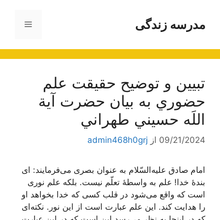
رش
ه
مدرسه زندگی
فهرست
حتوا
تبيين و توضيح حقيقت علم
حضوري به بيان حضرت آية
اللَه حسيني طهراني
09/21/2024
از
admin468h0grj
امام صادق علیه‌السّلام به عنوان بصری می‌فرمایند: ای
بندۀ خدا! علم به واسطۀ تعلّم نیست. بلكه علم نوری
است كه واقع می‌شود در قلب كسی كه خدا بخواهد او
را هدایت كند. این علم عبارت است از این نور. نكته‌ای
كه در اینجا به نظر می‌رسد این است كه در این عبارت