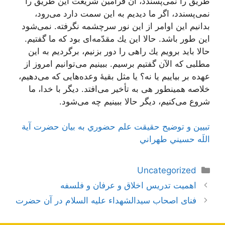
طریق را نمی‌پسندد، آن فرامین شریعت این طریق را
نمی‌پسندد، اگر ما دیدیم به این سمت دارد می‌رود،
بدانیم این اوامر از این نور سرچشمه نگرفته. نمی‌شود
این طور باشد. حالا این یك مقدّمه‌ای بود كه ما گفتیم.
حالا باید برویم یك راهی را دور بزنیم، برگردیم به این
مطلبی كه الآن گفتیم برسیم. ببینیم می‌توانیم امروز از
عهده بر بیاییم یا نه؟ یا مثل بقیۀ وعده‌هایی كه می‌دهیم،
خلاصه همینطور هی به تأخیر می‌افتد. دیگر با خدا، ما
شروع می‌كنیم، دیگر حالا ببینیم چه می‌شود.
تبيين و توضيح حقيقت علم حضوري به بيان حضرت آية
اللَه حسيني طهراني
دسته‌ها
Uncategorized
ناوبری
اهمیت تدريس‌ اخلاق‌ و عرفان‌ و فلسفه‌
نوشته‌ها
فنای اصحاب سیدالشهداء علیه السلام در آن حضرت