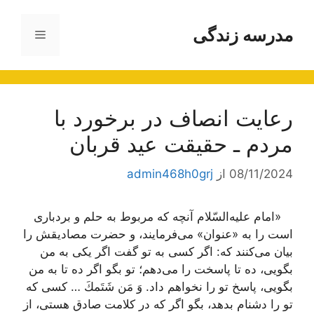
رش
ه
مدرسه زندگی
فهرست
حتوا
رعایت انصاف در برخورد با
مردم ـ حقیقت عید قربان
08/11/2024
از
admin468h0grj
«امام علیه‌السّلام آنچه كه مربوط به حلم و بردباری
است را به «عنوان» می‌فرمایند، و حضرت مصادیقش را
بیان می‌كنند كه: اگر كسی به تو گفت اگر یكی به من
بگویی، ده تا پاسخت را می‌دهم؛ تو بگو اگر ده تا به من
بگویی، پاسخ تو را نخواهم داد.
وَ مَن شَتَمكَ …
كسی كه
تو را دشنام بدهد، بگو اگر كه در كلامت صادق هستی، از