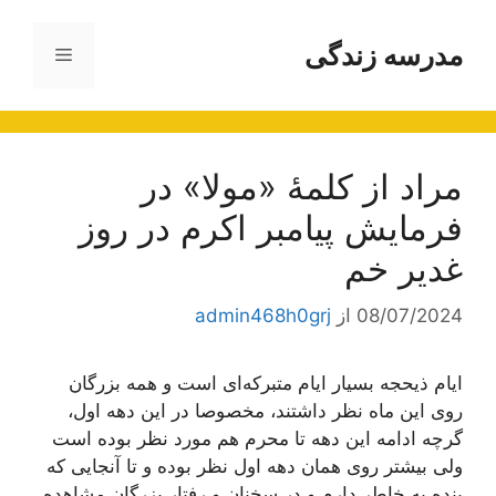
رش
ه
مدرسه زندگی
فهرست
حتوا
مراد از کلمۀ «مولا» در
فرمایش پیامبر اکرم در روز
غدیر خم
08/07/2024
از
admin468h0grj
ایام ذیحجه بسیار ایام متبركه‌ای است و همه بزرگان
روی این ماه نظر داشتند، مخصوصا در این دهه اول،
گرچه ادامه این دهه تا محرم هم مورد نظر بوده است
ولی بیشتر روی همان دهه اول نظر بوده و تا آنجایی كه
بنده به خاطر دارم و در سخنان و رفتار بزرگان مشاهده