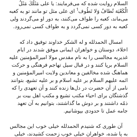
السلام روایت شده كه می‌فرمایند: یا علی مَثَلُكَ مَثَلُ
1
الْكَعْبَة تُطافُ وَلا تَطُوف‌
ای علی مثل تو مانند تو به كعبه
می‌ماند، كعبه را طواف می‌كنند، به دور او می‌گردند ولی
كعبه به دور كسی نمی‌گردد و به طواف كسی نمی‌رود.
امسال الحمدلله و له الشكر خداوند توفیق داد كه
اخلاء، دوستان و خواهران ایمانی موفق شدند در ایام
غدیریه مجالسی را به نام مقدس مولا امیرالمؤمنین علیه
السلام برپا كنند و در قبال سیل تهاجم فرهنگی و حركت
هماهنگ شده مخالفین و معاندین ولایت امیرالمؤمنین و
ائمه علیهم السلام بر علیه اسلام و بر علیه تشیع، بتوانند
نامی از آن حضرت در دل‌ها زنده كنند و آن تعهدی را كه
گذشتگان برای احیاء مكتب تشیع و مكتب اهل بیت بر
ذمّه داشتند و بر دوش ما گذاشتند، بتوانیم به آن تعهد
جامه عمل تا حدودی بپوشانیم.
آن طوری كه شنیدم الحمدلله خیلی خوب این مجالس
به پا شده، خواهران خیلی خوب زحمت كشیدند، خیلی