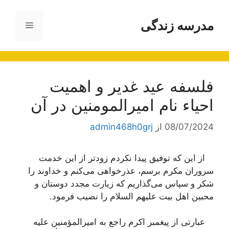
رش
ه
مدرسه زندگی
فهرست
حتوا
فلسفه عید غدیر و اهمیت
احیاء نام امیرالمومنین در آن
08/07/2024
از
admin468h0grj
از این كه توفیق پیدا نكردم زودتر از این خدمت
سروران مكرم برسم، عذرخواهی می‌كنم و خداوند را
شكر و سپاس می‌گذاریم كه زیارت مجدد دوستان و
محبین اهل بیت علیهم السلام را نصیب فرمود.
عبارتی از پیغمبر اكرم راجع به امیرالمؤمنین علیه