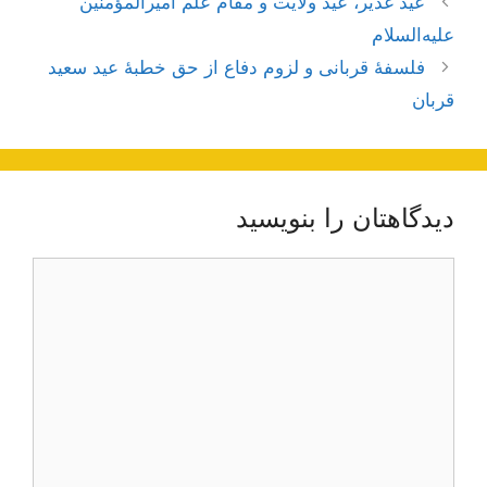
عید غدیر، عید ولایت و مقام علم امیرالمؤمنین
نوشته‌ها
علیه‏‌السلام
فلسفۀ قربانی و لزوم دفاع از حق خطبۀ عید سعید
قربان
دیدگاهتان را بنویسید
دیدگاه