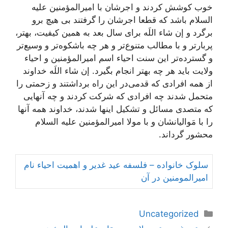
خوب كوشش كردند و اجرشان با امیرالمؤمنین علیه
السلام باشد كه قطعا اجرشان را گرفتند بی هیچ برو
برگرد و إن شاء اللَه برای سال بعد به همین كیفیت، بهتر،
پربارتر و با مطالب متنوع‌تر و هر چه باشكوه‌تر و وسیع‌تر
و گسترده‌تر این سنت احیاء اسم امیرالمؤمنین و احیاء
ولایت باید هر چه بهتر انجام بگیرد. إن شاء اللَه خداوند
از همه افرادی كه قدمی‌در این راه برداشتند و زحمتی را
متحمل شدند چه افرادی كه شركت كردند و چه آنهایی
كه متصدی مسائل و تشكیل اینها شدند، خداوند همه آنها
را با مَوالیانشان و با مولا امیرالمؤمنین علیه السلام
محشور گرداند.
سلوک خانواده – فلسفه عید غدیر و اهمیت احیاء نام
امیرالمومنین در آن
دسته‌ها
Uncategorized
ناوبری