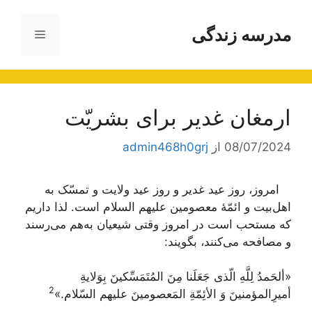
رش
ه
مدرسه زندگی
فهرست
حتوا
ارمغان غدیر برای بشریّت
08/07/2024
از
admin468h0grj
امروز، روز عید غدیر و روز عید ولایت و تمسّک به
اهل‌بیت و ائمّۀ معصومین علیهم السلام است. لذا داریم
که مستحب است در امروز وقتی شیعیان به‌هم می‌رسند
و مصافحه می‌کنند، بگویند:
«
ألحَمدُ لِلَّهِ الّذی جَعَلَنا مِنَ المُتَمَسِّکینَ بِوَلایةِ
2
أمیرِالمؤمنینَ وَ الأئِمّةِ المَعصومینَ علیهم
السّلام
.»