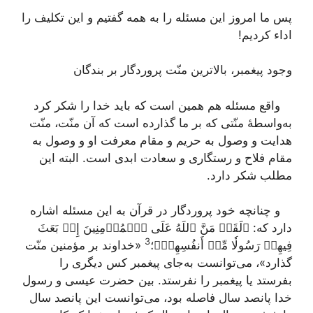
پس ما امروز این مسئله را به همه گفتیم و این تکلیف را
اداء کردیم!
وجود پیغمبر، بالاترین منّت پروردگار بر بندگان
واقع مسئله هم همین است که باید خدا را شکر کرد
به‌واسطۀ منّتی که بر ما گذارده است که آن منّت، منّت
هدایت و وصول به حریم و مقام معرفت او و وصول به
مقام فلاح و رستگاری و سعادت ابدی است. البته این
مطلب شکر دارد.
و چنانچه خود پروردگار در قرآن به این مسئله اشاره
دارد که:
﴿لَقَدۡ مَنَّ ٱللَهُ عَلَى ٱلۡمُؤۡمِنِينَ إِذۡ بَعَثَ
3
فِيهِمۡ رَسُولٗا مِّنۡ أَنفُسِهِمۡ﴾
؛
«خداوند بر مؤمنین منّت
گذارد»، می‌توانست به‌جای پیغمبر کس دیگری را
بفرستد یا پیغمبر را نفرستد. بین حضرت عیسی و رسول
خدا پانصد سال فاصله بود، می‌توانست این پانصد سال