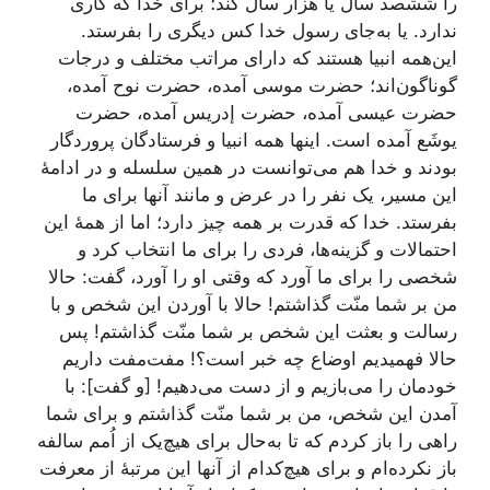
را ششصد سال یا هزار سال کند؛ برای خدا که کاری
ندارد. یا به‌جای رسول خدا کس دیگری را بفرستد.
این‌همه انبیا هستند که دارای مراتب مختلف و درجات
گوناگون‌اند؛ حضرت موسی آمده، حضرت نوح آمده،
حضرت عیسی آمده، حضرت إدریس آمده، حضرت
یوشَع آمده است. اینها همه انبیا و فرستادگان پروردگار
بودند و خدا هم می‌توانست در همین سلسله و در ادامۀ
این مسیر، یک نفر را در عرض و مانند آنها برای ما
بفرستد. خدا که قدرت بر همه چیز دارد؛ اما از همۀ این
احتمالات و گزینه‌ها، فردی را برای ما انتخاب کرد و
شخصی را برای ما آورد که وقتی او را آورد، گفت: حالا
من بر شما منّت گذاشتم! حالا با آوردن این شخص و با
رسالت و بعثت این شخص بر شما منّت گذاشتم! پس
حالا فهمیدیم اوضاع چه خبر است؟! مفت‌مفت داریم
خودمان را می‌بازیم و از دست می‌دهیم! [و گفت]: با
آمدن این شخص، من بر شما منّت گذاشتم و برای شما
راهی را باز کردم که تا به‌حال برای هیچ‌یک از اُمم سالفه
باز نکرده‌ام و برای هیچ‌کدام از آنها این مرتبۀ از معرفت