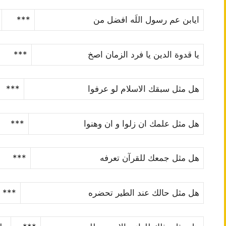
ایابن عم رسول اللَه افضل من
***
یا قدوة الدین یا فرد الزمان اصخ
***
هل مثل سبق
ك
الاسلام لو عرفوا
***
هل مثل علم
ك
ان زلوا و ان وهنوا
***
هل مثل جمع
ك
للقرآن تعرفه
***
هل مثل حال
ك
عند الطیر تحضره
***