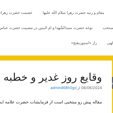
مقام و رتبه حضرت زهرا سلام اللَه علیها
عصمت حضرت زهراء سلا
مستحب
نوحه حضرت سیدالشّهدا و ام البنین در مصیبت حضرت عباس 
لهی
راز «استون‌هنج»
وقایع روز غدیر و خطبه پ
جو
08/06/2024
از
admin468h0grj
مقاله پیش رو منتخبی است از فرمایشات حضرت علامه ای