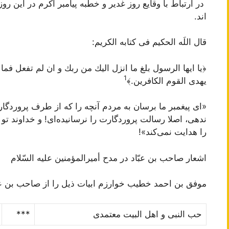
در ارتباط با وقایع روز غدیر و خطبه پیامبر ا
ك
رم در این رو
اند.
قال اللَه الحكیم فى كتابه الكریم:
﴿يا ايها الرسول بلغ ما انزل اليك من ربك و ان لم تفعل فما 
1
يهدى القوم الكافرين.﴾
«اى پیغمبر ما برسان به مردم آنچه را كه از طرف پروردگارت
ندهى، اصلا رسالت پروردگارت را نرسانیده‌اى! و خداوند تو 
را هدایت نمى‌كند»!
اشعار صاحب‌ بن‌ عبّاد در مدح‌ أمیرالمؤمنین‌ علیه‌ السّلام‌
موفق بن احمد خطیب خوارزم ابیات ذیل را از صاحب بن ع
حب النبى و اهل البیت معتمدى
***