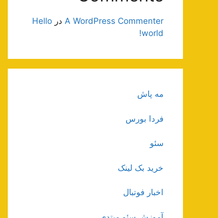
A WordPress Commenter
در
Hello
world!
مه پاش
فردا بورس
سئو
خرید بک لینک
اخبار فوتبال
آموزش سئو مبتدی