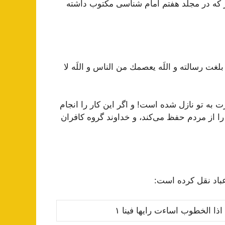
ز
ك
ه در مجلد هفتم امام شناسی مکتوب داشته
بلغت رسالته و اللَه يعصمك من الناس و اللَه لا
 به تو نازل شده است! و اگر این كار را انجام
را از مردم حفظ مى‌كند، و خداوند گروه كافران
باد نقل
ك
رده است:
اذا الخطوب اساءت رایها فینا ١