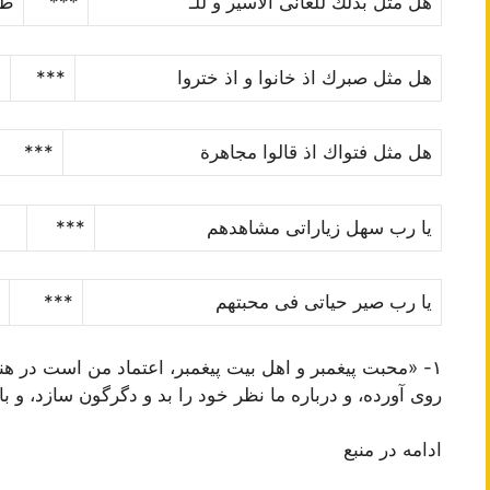
هل مثل بذل
ك
للعانى الاسیر و للـ
***
طف
هل مثل صبر
ك
اذ خانوا و اذ ختروا
***
ح
هل مثل فتوا
ك
اذ قالوا مجاهرة
***
یا رب سهل زیاراتى مشاهدهم
***
فا
یا رب صیر حیاتى فى محبتهم
***
١- «محبت پیغمبر و اهل بیت پیغمبر، اعتماد من است در ه
روى آورده، و درباره ما نظر خود را بد و دگرگون سازد، و ب
ادامه در منبع