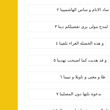
ساد الانام و ساس الهاشمیینا ٢
لمدح مولى یرى تفضیل
ك
م دینا ٣
و هذه الخصلة الغراء تلفینا ٤
و قد هدیت
ك
ما اصبحت تهدینا ٥
ظا و معنى و تاویلا و تبیینا ٦
بدعوة نلتها دون المصلینا ٧