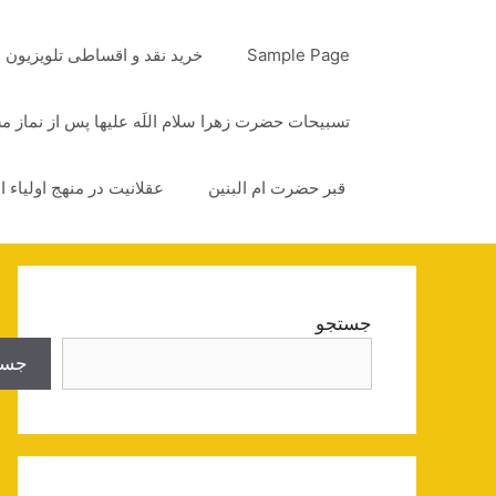
رش
ه
Sample Page
خرید نقد و اقساطی تلویزیون
حتوا
تسبیحات حضرت زهرا سلام اللَه علیها پس از نماز 
قبر حضرت ام البنین
عقلانیت در منهج اولیاء ا
جستجو
جست