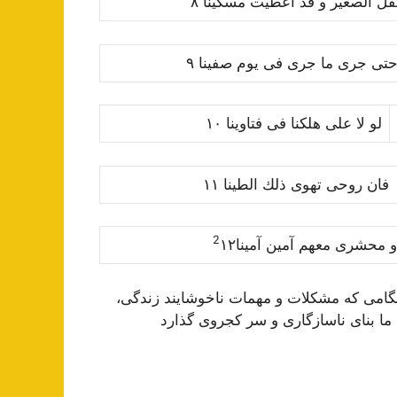
ل الصغیر و قد اعطیت مس
ك
ینا ٨
تى جرى ما جرى فى یوم صفینا ٩
لو لا على هل
ك
نا فى فتاوینا ١٠
ن روحى تهوى ذل
ك
الطینا ١١
2
و محشرى معهم آمین آمینا
١٢
نگامى كه مشكلات و مهمات ناخوشایند زندگى،
ا ما بناى ناسازگارى و سر كجروى گذارد