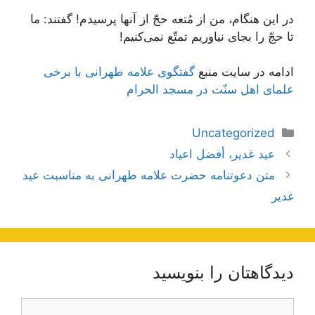
در این هنگام، من از مُتعه حجّ از آنها پرسیدم! گفتند: ما
تا حجّ را بجاى نیاوریم تمتّع نمى‌کنیم!
ادامه در سایت منبع
گفتگوى علامه طهرانی با برخى
علماى اهل سنّت در مسجد الحرام
دسته‌ها
Uncategorized
ناوبری
عید غدیر، أفضل اعیاد
نوشته‌ها
متن دعوتنامه حضرت علامه طهرانی به مناسبت عيد
غدير
دیدگاهتان را بنویسید
دیدگاه