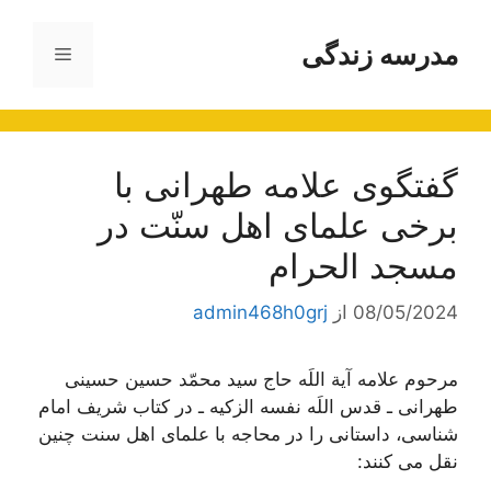
رش
ه
مدرسه زندگی
فهرست
حتوا
گفتگوى علامه طهرانی با
برخى علماى اهل سنّت در
مسجد الحرام
08/05/2024
از
admin468h0grj
مرحوم علامه آیة اللَه حاج سید محمّد حسین حسینی
طهرانی ـ قدس اللَه نفسه الزکیه ـ در کتاب شریف امام
شناسی، داستانی را در محاجه با علمای اهل سنت چنین
نقل می کنند: