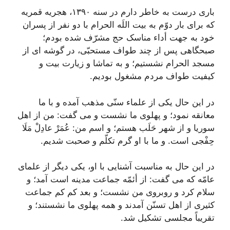
بارى درست به خاطر دارم در سنه ١٣٩٠، هجریه قمریه
که براى بار دوّم به بیت اللَه الحرام با دو نفر از پسران
خود به جهت أداء مناسک حج مشرّف شده بودم؛
صبحگاهى پس از چند طواف مستحبّى، در گوشه ‌اى از
مسجد الحرام نشستیم؛ و به تماشا و زیارت بیت و
کیفیت طواف مردم مشغول بودیم.
در این حال یکى از علماء سنّى مذهب آمده و با ما
معانقه نمود؛ و پهلوى ما نشست و مى‌ گفت: من از اهل
سوریا و از شهر حَلَب هستم؛ و اسم من: عُمَرْ عادِلْ‌ مَلَا
حِفْجى است. و ما با او گرم تکلّم و صحبت شدیم.
در این حال به مناسبت آشنایى با او، یکى دیگر از علماى
عامّه که مى ‌گفت: از أئمّه جماعت مدینه است آمد؛ و
سلام کرد و روبروى من نشست؛ و بعد کم کم جماعت
کثیرى از اهل تسنّن آمدند و همه پهلوى ما نشستند؛ و
تقریباً مجلسى تشکیل شد.