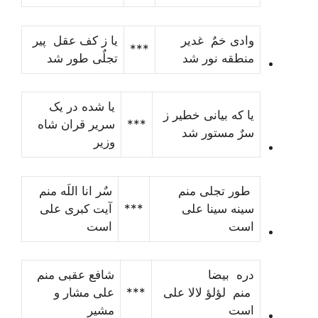
وادی خمٌ غدیر
یا ز کف عقل پیر
***
منطقه نور شد
تجلٌی طور شد
یا شده در یک
یا که بیانی خطیر ز
***
سریر قران شاه
سرٌ مستور شد
وزیر
طور تجلی منم
سٌر انا اللَه منم
سینه سینا علی
***
آیت کبری علی
است
است
دره بیضا
شافع عقبی منم
منم لؤلؤ لالا علی
***
علی مشار و
است
مشیر