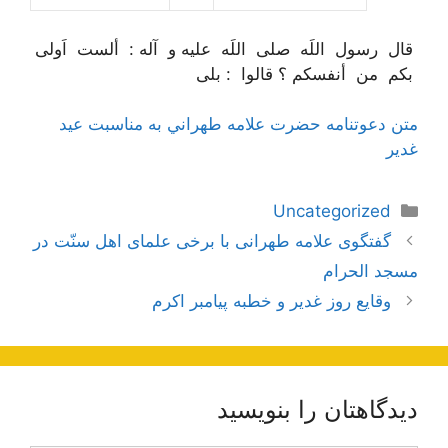
قال رسول اللَه صلی اللَه علیه و آله :
ألست اَولی
بکم من أنفسکم ؟
قالوا : بلی
متن دعوتنامه حضرت علامه طهراني به مناسبت عيد
غدير
دسته‌ها
Uncategorized
ناوبری
گفتگوى علامه طهرانی با برخى علماى اهل سنّت در
نوشته‌ها
مسجد الحرام
وقایع روز غدیر و خطبه پیامبر اکرم
دیدگاهتان را بنویسید