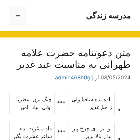
رش
ه
مدرسه زندگی
فهرست
حتوا
متن دعوتنامه حضرت علامه
طهرانی به مناسبت عيد غدير
08/05/2024
از
admin468h0grj
باده بده ساقیا ولی
چنگ بزن مطربا
***
ز خمٌ غدیر
ولی بیاد امیر
تو نیز ای چرخ پیر
داد مسٌرت بده
***
بیا ز بالا بریز
ساغر عشرت بگیر