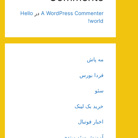
A WordPress Commenter
در
Hello
world!
مه پاش
فردا بورس
سئو
خرید بک لینک
اخبار فوتبال
آموزش سئو مبتدی