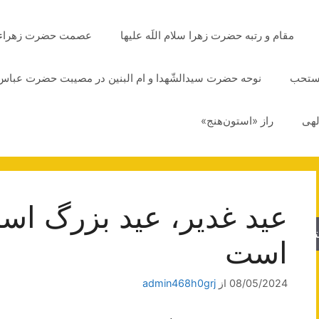
مقام و رتبه حضرت زهرا سلام اللَه علیها
عصمت حضرت زهراء سلا
مستحب
نوحه حضرت سیدالشّهدا و ام البنین در مصیبت حضرت عباس 
لهی
راز «استون‌هنج»
عید غدیر، عید بزرگ اسل
جو
است
08/05/2024
از
admin468h0grj