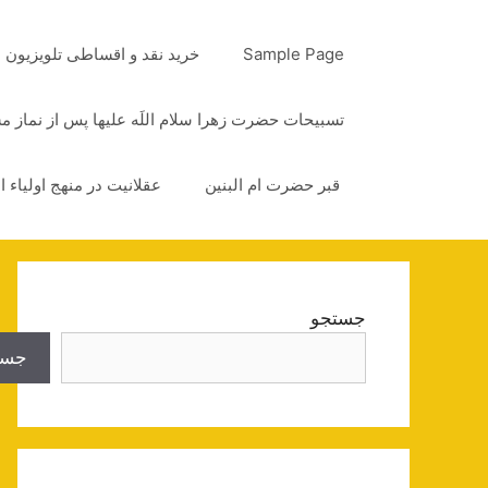
رش
ه
Sample Page
خرید نقد و اقساطی تلویزیون
حتوا
تسبیحات حضرت زهرا سلام اللَه علیها پس از نماز 
قبر حضرت ام البنین
عقلانیت در منهج اولیاء ا
جستجو
جست