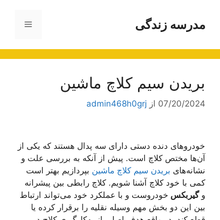
رش
ه
مدرسه زندگی
فهرست
حتوا
بریدن سیم کلاچ ماشین
07/20/2024
از
admin468h0grj
خودروهای دنده دستی دارای سه پدال هستند که یکی از
آن‌ها مختص کلاچ است. پیش از آنکه به بررسی علت و
نشانه‌های
بریدن سیم کلاچ ماشین
بپردازیم بهتر است
کمی با خود کلاچ آشنا شویم. کلاچ رابطی بین پیشرانه
و
گیربکس
خودروست و با عملکرد خود می‌تواند ارتباط
بین این دو بخش مهم وسیله نقلیه را برقرار کرده یا
قطع کند. در واقع هدف اصلی از به‌کارگیری کلاچ در