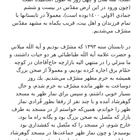
(چون ورود در اين ارض مقدّس در بيست و ششم
جمادي الاولي ١٤٠٠بوده است)، معمولاً در تابستانها با
تمام فرزندان و اهل بيت، قريب يكماه به مشهد مقدّس
مشرّف مي‌شديم.
در تابستان سنه ١٣٩٣ كه مشرّف بوديم و آية اللَه ميلاني
و حضرت علامه آية اللَه طباطبائي هر دو حيات داشتند، و
ما منزلي را در منتهي اليه بازارچه حاج‌آقا‌جان در كوچه
حمّام برق اجاره كرده بوديم، و معمولاً از صحن بزرگ
هميشه به حرم مطهر مشرّف مي‌شديم. يك روز
دوساعت به ظهر مانده مشرّف به حرم شدم، و حال
بسيار خوبي داشتم، و سپس براي نماز ظهر به مسجد
گوهرشاد آمده و با چند نفر از رفقا بطور فُرادي نماز
ظهر را خواندم، همين‌كه خواستم از در مسجد به طرف
بازار كه متّصل به صحن بزرگ بود و يگانه راه ما بود،
خارج شوم، دَرِ مسجد را كه متّصل به كفشداري بود
بوسيدم؛ و چون نماز ظهر جماعت‌ها در مسجد گوهرشاد