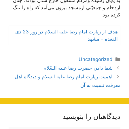
به پايان رسيده ومردم مشغول خارج شدن بودند؛ چنان
ازدحام و جمعيّتي ازمسجد بيرون مي‌آمد كه راه را تنگ
كرده بود.
هدف از زیارت امام رضا علیه السلام در روز 23 ذی
القعده – مشهد
دسته‌ها
Uncategorized
ناوبری
شفا دادن حضرت رضا عليه السّلام
نوشته‌ها
اهمیت زیارت امام رضا علیه السلام و دیدگاه اهل
معرفت نسبت به آن
دیدگاهتان را بنویسید