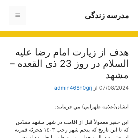
رش
ه
مدرسه زندگی
فهرست
حتوا
هدف از زیارت امام رضا علیه
السلام در روز 23 ذی القعده –
مشهد
07/08/2024
از
admin468h0grj
ايشان(علامه طهراني) مي فرمايند:
اين حقير معمولاً قبل از اقامت در شهر مشهد مقدّس
كه تا اين تاريخ كه پنجم شهر رجب ١٤٠٣ هجريّه قمريه
است؛ سه سال و چهل روز به طول انجاميده است