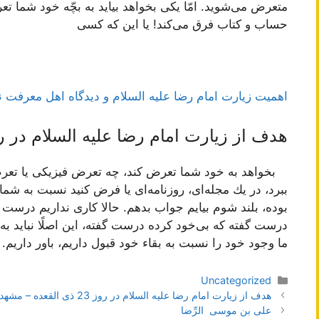
متعرض می‌شوید. امّا یكی بخواهد بیاید به بچّه خود شما تعرض
حساب و كتاب فرق می‌كند! یا این كه كسی‌
اهمیت زیارت امام رضا علیه السلام و دیدگاه اهل معرفت 
هدف از زیارت امام رضا علیه السلام در روز 23 ذی‌القعده (مشهد
بخواهد به خود شما تعرض كند، چه تعرض فیزیكی یا تعرض
ببرد، در یك مجله‌ای، روزنامه‌ای یا فرض كنید نسبت به ش
بوده، بلند شوم بیایم جواب بدهم. حالا كاری نداریم درست
درست گفته كه بی‌خود كرده درست گفته، این اصلًا نباید به م
ما وجود خود را نسبت به بقاء خود قبول داریم، باور داریم.
دسته‌ها
Uncategorized
ناوبری
هدف از زیارت امام رضا علیه السلام در روز 23 ذی القعده – مشهد
نوشته‌ها
علی بن موسی الرِّضا