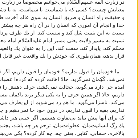
در زیارت ائمه علیهم‌السّلام می‌خوانیم مخصوصاً در زیارت جامعه: «
معنایش چیست؟ كسی كه با شماست با شماست، نه با دشم
و حقیقت راه انسان و طریق انسان به سوی عالم آخرت طر
خدا و انجام آن اموری كه انسان را در آن راه هر چه بیشتر و
نسبت به این تثبیت شل كند و سست كند. از یك طرف پرداخت
نسبت به مسیر ولایت یعنی مسیر امام علیه‌السّلام امام م
محكم كند، پایدار كند، سفت كند، این را به عنوان یك واقع
قرار بدهد، همان‌طوری كه خودش را یك واقعیت غیر قابل ان
ما خودمان را قبول نداریم؟ خودمان را قبول داریم، اگر 
نمی‌شد، كَكِمان نمی‌گزید، حالا اهانت كرده كه كرده! عصبا
آمده چی دارد می‌گوید، خجالت نمی‌كشد، حرف دهنش را ن
داریم، حالا اگر همین حرف را به یكی دیگر بزند باكمان نی
می‌كند، ناسزا می‌گوید، ما هم رد می‌شویم از این‌طرف می‌رو
نداریم، بقیه را قبول نداریم، در درون خود جا نمی‌دهیم و
كه برای آنها پیش بیاید بی‌تفاوت هستیم. اگر خیلی هنر داشته
یك رگ انسانیت‌مان، عطوفت‌مان، ترحم هر چه باشد، بجنبد،
بالاخره، حسابی، كتابی، یعنی چه، چه كار كرده؟ یكی می‌بینید