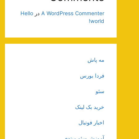
A WordPress Commenter
در
Hello
world!
مه پاش
فردا بورس
سئو
خرید بک لینک
اخبار فوتبال
آموزش سئو مبتدی