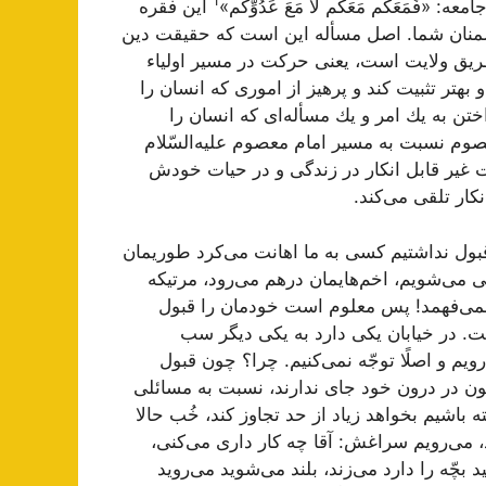
1
فَمَعَكُم مَعَكُم لا مَعَ عَدُوِّكُم»
این فقره
نان شما. اصل مسأله این است كه حقیقت دین
یق ولایت است، یعنی حركت در مسیر اولیاء
 بهتر تثبیت كند و پرهیز از اموری كه انسان را
ن به یك امر و یك مسأله‌ای كه انسان را
عصوم نسبت به مسیر امام معصوم علیه‌السّلام
یت غیر قابل انكار در زندگی و در حیات خودش
كار تلقی می‌كند.
قبول نداشتیم كسی به ما اهانت می‌كرد طوریمان
نی می‌شویم، اخم‌هایمان درهم می‌رود، مرتیكه
می‌فهمد! پس معلوم است خودمان را قبول
ست. در خیابان یكی دارد به یكی دیگر سب
یم و اصلًا توجّه نمی‌كنیم. چرا؟ چون قبول
 چون در درون خود جای ندارند، نسبت به مسائلی
 باشیم بخواهد زیاد از حد تجاوز كند، خُب حالا
 می‌رویم سراغش: آقا چه كار داری می‌كنی،
 بچّه را دارد می‌زند، بلند می‌شوید می‌روید