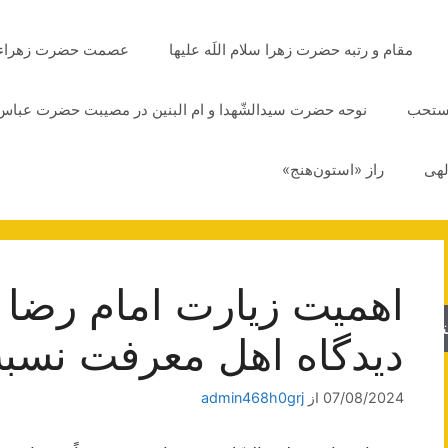
مقام و رتبه حضرت زهرا سلام اللَه علیها
عصمت حضرت زهراء سلا
مستحب
نوحه حضرت سیدالشّهدا و ام البنین در مصیبت حضرت عباس 
لهی
راز «استون‌هنج»
اهمیت زیارت امام رضا ع
جو
دیدگاه اهل معرفت نسبت
07/08/2024
از
admin468h0grj