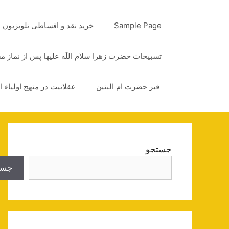
رش
ه
Sample Page
خرید نقد و اقساطی تلویزیون
حتوا
تسبیحات حضرت زهرا سلام اللَه علیها پس از نماز 
قبر حضرت ام البنین
عقلانیت در منهج اولیاء ا
جستجو
جست